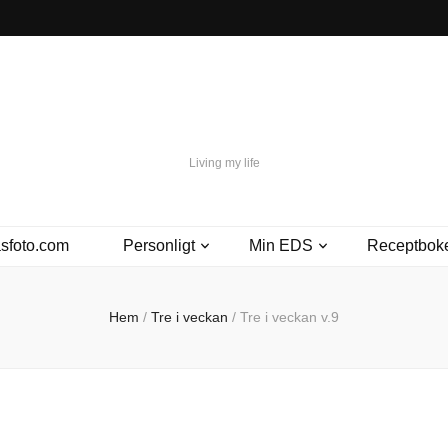
Mitawa.ax
Living my life
sfoto.com
Personligt
Min EDS
Receptbok
Hem
/
Tre i veckan
/
Tre i veckan v.9