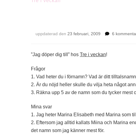
Tre i veckan
Tre i veckan v.9
uppdaterad den
23 februari, 2009
6 kommenta
”Jag döper dig till” hos
Tre i veckan
!
Frågor
1. Vad heter du i förnamn? Vad är ditt tilltalsnam
2. Är du nöjd heller skulle du vilja heta något an
3. Räkna upp 5 av de namn som du tycker mest
Mina svar
1. Jag heter Marina Elisabeth med Marina som til
2. Eftersom jag alltid kallats Miina och Marina en
det namn som jag känner mest för.