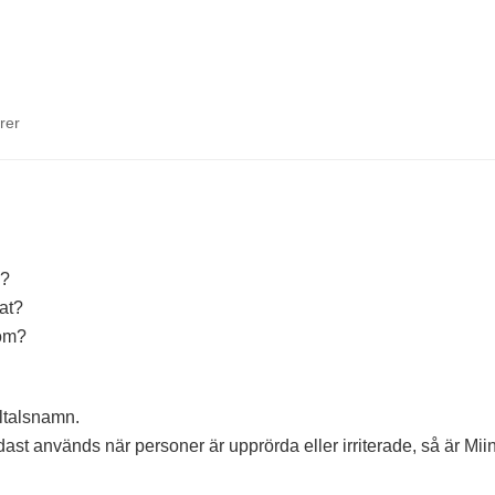
till
rer
Tre
i
veckan
v.9
n?
nat?
 om?
ltalsnamn.
dast används när personer är upprörda eller irriterade, så är Mii