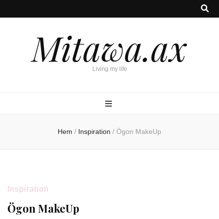
Mitawa.ax
Living my life
Hem
/
Inspiration
/
Ögon MakeUp
Inspiration
Ögon MakeUp