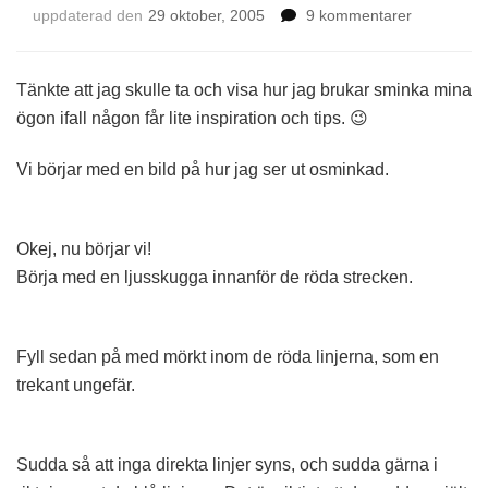
till
uppdaterad den
29 oktober, 2005
9 kommentarer
Ögon
MakeUp
Tänkte att jag skulle ta och visa hur jag brukar sminka mina
ögon ifall någon får lite inspiration och tips. 😉
Vi börjar med en bild på hur jag ser ut osminkad.
Okej, nu börjar vi!
Börja med en ljusskugga innanför de röda strecken.
Fyll sedan på med mörkt inom de röda linjerna, som en
trekant ungefär.
Sudda så att inga direkta linjer syns, och sudda gärna i