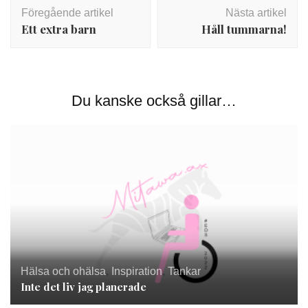
Inläggsnavigering
Föregående artikel
Nästa artikel
Ett extra barn
Håll tummarna!
Du kanske också gillar…
Hälsa och ohälsa
,
Inspiration
,
Tankar
Inte det liv jag planerade