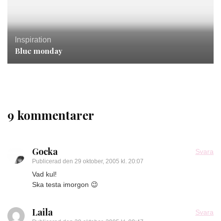
Inspiration
Blue monday
9 kommentarer
Gocka
Svara
Publicerad den
29 oktober, 2005 kl. 20:07
Vad kul!
Ska testa imorgon 😉
Laila
Svara