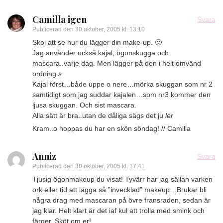
Camilla igen
Svara
Publicerad den
30 oktober, 2005 kl. 13:10
Skoj att se hur du lägger din make-up. 🙂
Jag använder också kajal, ögonskugga och
mascara..varje dag. Men lägger på den i helt omvänd
ordning
s
Kajal först…både uppe o nere…mörka skuggan som nr 2
samtidigt som jag suddar kajalen…som nr3 kommer den
ljusa skuggan. Och sist mascara.
Alla sätt är bra..utan de dåliga sägs det ju
ler
Kram..o hoppas du har en skön söndag! // Camilla
Anniz
Svara
Publicerad den
30 oktober, 2005 kl. 17:41
Tjusig ögonmakeup du visat! Tyvärr har jag sällan varken
ork eller tid att lägga så ”invecklad” makeup…Brukar bli
några drag med mascaran på övre fransraden, sedan är
jag klar. Helt klart är det iaf kul att trolla med smink och
färger. Sköt om er!