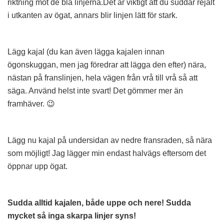
riktning mot de blå linjerna.Det är viktigt att du suddar rejält
i utkanten av ögat, annars blir linjen lätt för stark.
Lägg kajal (du kan även lägga kajalen innan
ögonskuggan, men jag föredrar att lägga den efter) nära,
nästan på franslinjen, hela vägen från vrå till vrå så att
säga. Använd helst inte svart! Det gömmer mer än
framhäver. 😉
Lägg nu kajal på undersidan av nedre fransraden, så nära
som möjligt! Jag lägger min endast halvägs eftersom det
öppnar upp ögat.
Sudda alltid kajalen, både uppe och nere! Sudda
mycket så inga skarpa linjer syns!