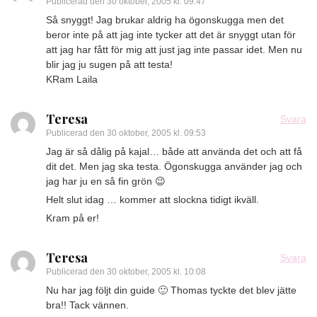
Publicerad den
30 oktober, 2005 kl. 09:47
Så snyggt! Jag brukar aldrig ha ögonskugga men det
beror inte på att jag inte tycker att det är snyggt utan för
att jag har fått för mig att just jag inte passar idet. Men nu
blir jag ju sugen på att testa!
KRam Laila
Teresa
Svara
Publicerad den
30 oktober, 2005 kl. 09:53
Jag är så dålig på kajal… både att använda det och att få
dit det. Men jag ska testa. Ögonskugga använder jag och
jag har ju en så fin grön 😉
Helt slut idag … kommer att slockna tidigt ikväll.
Kram på er!
Teresa
Svara
Publicerad den
30 oktober, 2005 kl. 10:08
Nu har jag följt din guide 🙂 Thomas tyckte det blev jätte
bra!! Tack vännen.