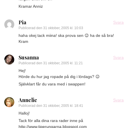
Kramar Anniz
Pia
Svara
Publicerad den
31 oktober, 2005 kl. 10:03
haha okej tack miina! ska prova sen 😉 ha de så bra!
Kram
Susanna
Svara
Publicerad den
31 oktober, 2005 kl. 11:21
Hej!
Hörde du hur jag ropade på dig i lördags? 😉
Självklart får du vara med i swappen!
Annelie
Svara
Publicerad den
31 oktober, 2005 kl. 18:41
Halloj!
Tack för alla dina rara rader inne på
http://www.tigerungarna.blogspot.com