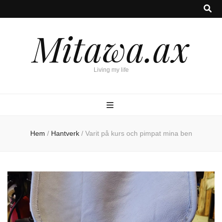
Mitawa.ax
Living my life
Hem
/
Hantverk
/
Varit på kurs och pimpat mina ben