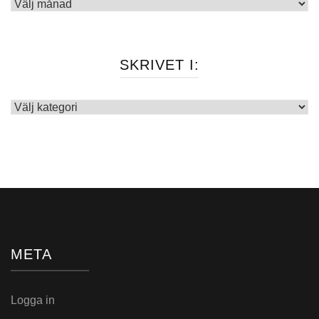
Arkiv
SKRIVET I:
Skrivet
i:
META
Logga in