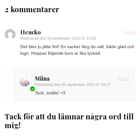
2 kommentarer
Hencko
Svara
Publicerad den
19 september, 2022 kl. 13:26
Det blev ju jätte fint! En vacker färg du valt, både glad och
lugn. Hoppas följande kurs är lika lyckad.
Miina
Svara
Publicerad den
20 september, 2022 kl. 18:17
Tack, snälla! <3
Tack för att du lämnar några ord till
mig!