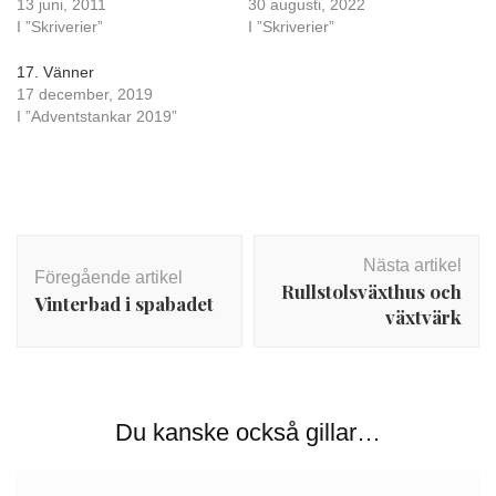
13 juni, 2011
30 augusti, 2022
I ”Skriverier”
I ”Skriverier”
17. Vänner
17 december, 2019
I ”Adventstankar 2019”
Inläggsnavigering
Nästa artikel
Föregående artikel
Rullstolsväxthus och
Vinterbad i spabadet
växtvärk
Du kanske också gillar…