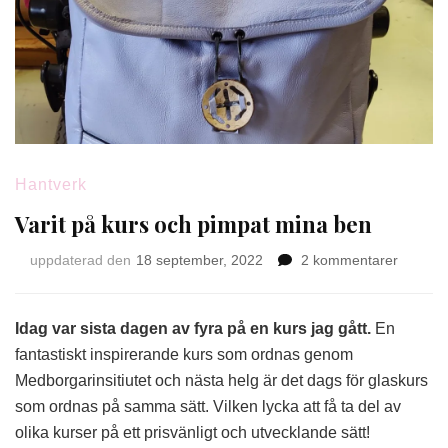
Hantverk
Varit på kurs och pimpat mina ben
till
uppdaterad den
18 september, 2022
2 kommentarer
Varit
på
kurs
Idag var sista dagen av fyra på en kurs jag gått.
En
och
fantastiskt inspirerande kurs som ordnas genom
pimpat
Medborgarinsitiutet och nästa helg är det dags för glaskurs
mina
som ordnas på samma sätt. Vilken lycka att få ta del av
ben
olika kurser på ett prisvänligt och utvecklande sätt!