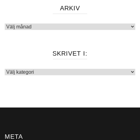
ARKIV
Arkiv
SKRIVET I:
Skrivet
i:
META