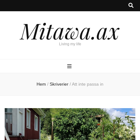
Mitawa.ax
Living my life
Hem
/
Skriverier
/
Att inte passa in