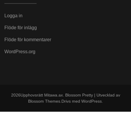
Logga in
Flöde för inlägg
Flöde för kommentarer
WordPress.org
2026Upphovsrätt
Mitawa.ax
.
Blossom Pretty | Utvecklad av
Blossom Themes
.Drivs med
WordPress
.