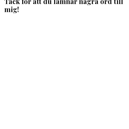
Tack för att du lämnar några ord till
mig!