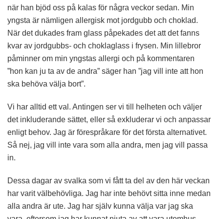
när han bjöd oss på kalas för några veckor sedan. Min
yngsta är nämligen allergisk mot jordgubb och choklad.
När det dukades fram glass påpekades det att det fanns
kvar av jordgubbs- och choklaglass i frysen. Min lillebror
påminner om min yngstas allergi och på kommentaren
”hon kan ju ta av de andra” säger han ”jag vill inte att hon
ska behöva välja bort”.
Vi har alltid ett val. Antingen ser vi till helheten och väljer
det inkluderande sättet, eller så exkluderar vi och anpassar
enligt behov. Jag är förespråkare för det första alternativet.
Så nej, jag vill inte vara som alla andra, men jag vill passa
in.
Dessa dagar av svalka som vi fått ta del av den här veckan
har varit välbehövliga. Jag har inte behövt sitta inne medan
alla andra är ute. Jag har själv kunna välja var jag ska
vara, eftersom jag har kunnat njuta av att vara utomhus