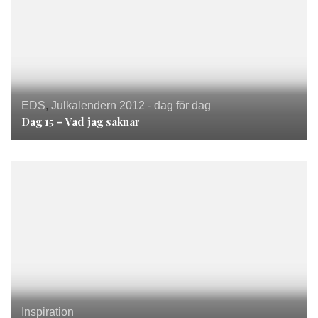
EDS
,
Julkalendern 2012 - dag för dag
Dag 15 – Vad jag saknar
Inspiration