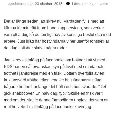
på
uppdaterad den
23 oktober, 2013
Lämna en kommentar
Acc
Det är länge sedan jag skrev nu. Vardagen fylls med att
kämpa för min rätt inom handikappservicen, som verkar
vara ett aldrig så outtömligt hav av konstiga beslut och med
arbete. Just idag när höstvindarna viner utanför fönstret, är
det dags att åter skriva några rader.
Jag skrev ett inlägg på facebook som bottnar i att vi med
EDS har en så förvanskad syn på livet med smärta och
trötthet i jämförelse med en frisk. Dottern överfölls av en
fruktansvärd trötthet efter senaste bassängpasset. Jag
frågade henne hur länge det höll i och hon svarade: ”Det
gick snabbt över. En halv dag, typ.” Skulle en frisk varit
med om det, skulle denne förmodligen upplevt det som ett
rent helvete. I mitt inlägg på facebook skriver jag: