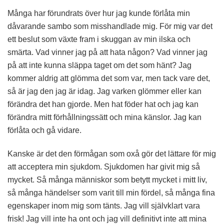
Många har förundrats över hur jag kunde förlåta min
dåvarande sambo som misshandlade mig. För mig var det
ett beslut som växte fram i skuggan av min ilska och
smärta. Vad vinner jag på att hata någon? Vad vinner jag
på att inte kunna släppa taget om det som hänt? Jag
kommer aldrig att glömma det som var, men tack vare det,
så är jag den jag är idag. Jag varken glömmer eller kan
förändra det han gjorde. Men hat föder hat och jag kan
förändra mitt förhållningssätt och mina känslor. Jag kan
förlåta och gå vidare.
Kanske är det den förmågan som oxå gör det lättare för mig
att acceptera min sjukdom. Sjukdomen har givit mig så
mycket. Så många människor som betytt mycket i mitt liv,
så många händelser som varit till min fördel, så många fina
egenskaper inom mig som tänts. Jag vill självklart vara
frisk! Jag vill inte ha ont och jag vill definitivt inte att mina