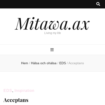
Mitawa.ax
Living my life
Hem
/
Hälsa och ohälsa
/
EDS
/
Acceptans
EDS
,
Inspiration
Acceptans