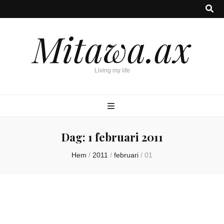
Mitawa.ax
Living my life
Dag:
1 februari 2011
Hem
/
2011
/
februari
/
01