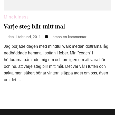
Mindfulness
Varje steg blir mitt mål
på
den
1 februari, 2011
Lämna en kommentar
Varje
Jag började dagen med mindful walk medan döttrarna låg
steg
blir
nedbäddade hemma i soffan i feber. Min ”coach” i
mitt
hörlurarna påminde mig om och om igen om att vara här
mål
och nu, att varje steg blir mitt mål. Det var vår i luften och
sakta men säkert börjar vintern släppa taget om oss, även
om det …