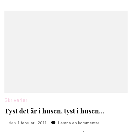
Skriverier
Tyst det är i husen, tyst i husen…
på
den
1 februari, 2011
Lämna en kommentar
Tyst