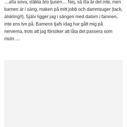
…alla sova, släkta äro ljusen… Nej, så illa är det inte, men
det
är
barnen är i säng, maken på mitt jobb och dammsuger (tack,
i
älskling!!). Själv ligger jag i sängen med datorn i famnen,
husen,
inte ens tvn på. Barnens tjafs idag har gått mig på
tyst
nerverna, trots att jag försöker att låta det passera som
i
moln …
husen…