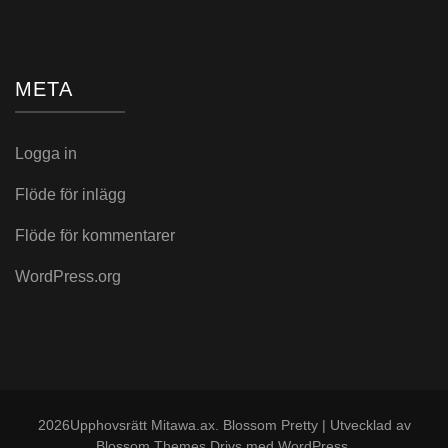
META
Logga in
Flöde för inlägg
Flöde för kommentarer
WordPress.org
2026Upphovsrätt
Mitawa.ax
.
Blossom Pretty | Utvecklad av
Blossom Themes
.Drivs med
WordPress
.