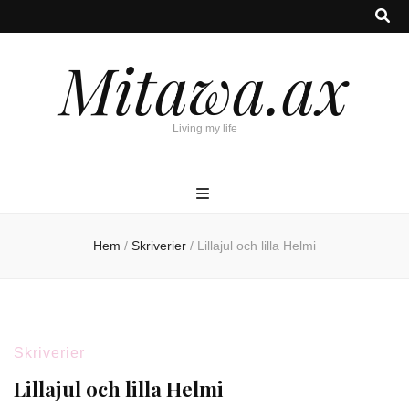
Mitawa.ax
Living my life
Hem
/
Skriverier
/
Lillajul och lilla Helmi
Skriverier
Lillajul och lilla Helmi