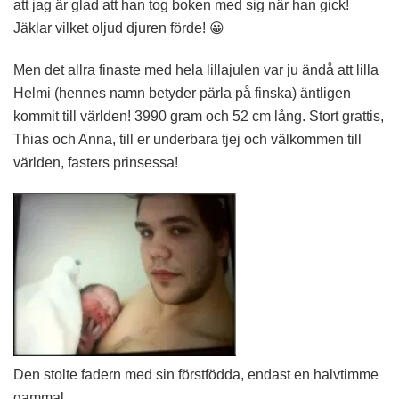
att jag är glad att han tog boken med sig när han gick!
Jäklar vilket oljud djuren förde! 😀
Men det allra finaste med hela lillajulen var ju ändå att lilla
Helmi (hennes namn betyder pärla på finska) äntligen
kommit till världen! 3990 gram och 52 cm lång. Stort grattis,
Thias och Anna, till er underbara tjej och välkommen till
världen, fasters prinsessa!
Den stolte fadern med sin förstfödda, endast en halvtimme
gammal.