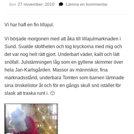
på
den
27 november, 2010
Lämna en kommentar
Lillajul
och
lilla
Vi har haft en fin lillajul.
Helmi
Vi började morgonen med att åka till lillajulmarknaden i
Sund. Svalde stoltheten och tog kryckorna med mig och
det var nog helt rätt gjort. Underbart väder, kallt och lätt
snöfall. Julstämningen låg som en gyllene skimmer över
hela Jan-Karlsgården. Massor av människor, fina
marknadsstånd, underbara Tomten som barnen lämnade
sina önskelistor åt och för en gångs skull snö istället för
slask att traska runt i. 🙂