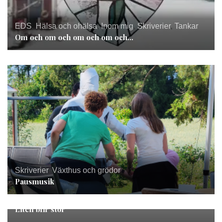
EDS
,
Hälsa och ohälsa
,
Inom mig
,
Skriverier
,
Tankar
Om och om och om och om och…
Skriverier
,
Växthus och grödor
Pausmusik
Skriverier
Liten blir stor