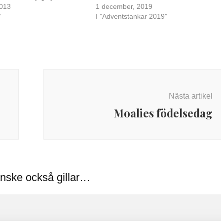
2013
1 december, 2019
”
I ”Adventstankar 2019”
Nästa artikel
Moalies födelsedag
nske också gillar…