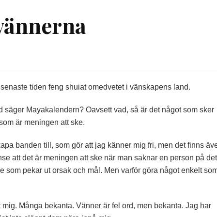
 vännerna
en senaste tiden feng shuiat omedvetet i vänskapens land.
 Vad säger Mayakalendern? Oavsett vad, så är det något som sker
t som är meningen att ske.
apa banden till, som gör att jag känner mig fri, men det finns äv
t inse att det är meningen att ske när man saknar en person på det
are som pekar ut orsak och mål. Men varför göra något enkelt so
t mig. Många bekanta. Vänner är fel ord, men bekanta. Jag har