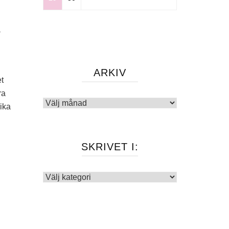
a
ARKIV
t
ra
Arkiv
lika
SKRIVET I:
Skrivet
i: