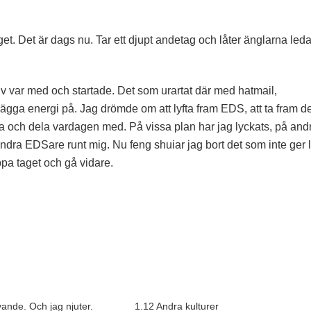
t. Det är dags nu. Tar ett djupt andetag och låter änglarna led
lv var med och startade. Det som urartat där med hatmail,
ägga energi på. Jag drömde om att lyfta fram EDS, att ta fram de
ndra och dela vardagen med. På vissa plan har jag lyckats, på and
 andra EDSare runt mig. Nu feng shuiar jag bort det som inte ger 
ppa taget och gå vidare.
vande. Och jag njuter.
1.12 Andra kulturer