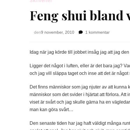
Skriverier
Feng shui bland
till
den
9 november, 2010
1 kommentar
Feng
shui
bland
Idag när jag körde till jobbet insåg jag att jag d
vännerna
Ligger det något i luften, eller är det bara jag?
och jag vill släppa taget och inse att det är någo
Det finns människor som jag njuter av att kunna k
människor som det svider i hjärtat att förlora. At
viset är svårt och jag skulle gärna ha en vägled
man kan göra svårt…
Den senaste tiden har jag haft väldigt många run