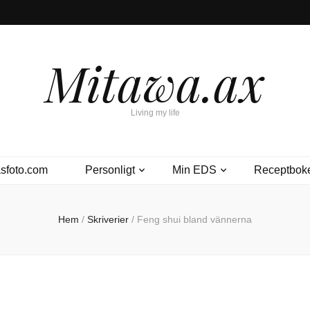
Mitawa.ax
Living my life
sfoto.com
Personligt
Min EDS
Receptbok
Hem
/
Skriverier
/
Feng shui bland vännerna