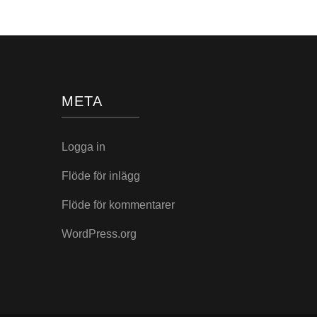
META
Logga in
Flöde för inlägg
Flöde för kommentarer
WordPress.org