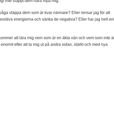
digt inte släppt dem nära inpå mig.
 våga släppa dem som är kvar närmare? Eller rensar jag för att
 positiva energierna och sänka de negativa? Eller har jag helt en
n kommer att lära mig vem som är en äkta vän och vem som inte ä
enormt efter att ta mig ut på andra sidan, stärkt och med nya