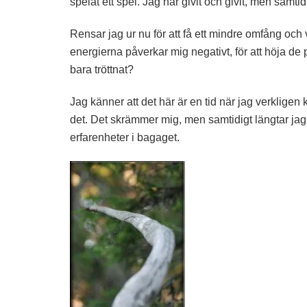
spelat ett spel. Jag har givit och givit, men samti
Rensar jag ur nu för att få ett mindre omfång och
energierna påverkar mig negativt, för att höja de
bara tröttnat?
Jag känner att det här är en tid när jag verklige
det. Det skrämmer mig, men samtidigt längtar jag 
erfarenheter i bagaget.