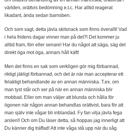
världen, orättvis bedömning e.t.c. Har alltid reagerat
likadant, ända sedan barnsben.
Och som sagt, detta jävla skitsnack som finns överallt! Vad
i hela fridens dagar vinner man på det?! Det kommer ju
alltid fram, förr eller senare! Har du något att säga, säg det
direkt öga mot öga, annars håll käft!
Men det finns en sak som verkligen gör mig förbannad,
riktigt jäkligt förbannad, och det är när man accepterar ett
felaktigt behandlande av en annan människa. T.ex. om
man tyst står och ser på när en annan människa blir
mobbad. Eller om man väljer att blunda och hålla för
ögonen när någon annan behandlas orättvist, bara för att
man själv inte vågar bli inblandad. Fy fan vilja jävla fega
arslen!! Och om Du läser detta, så hoppas jag innerligt att
Du känner dig träffad! Att inte våga stå upp när du såg