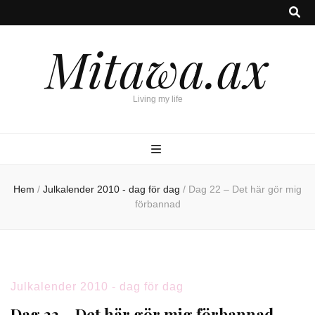
Mitawa.ax
Living my life
Hem
/
Julkalender 2010 - dag för dag
/
Dag 22 – Det här gör mig
förbannad
Julkalender 2010 - dag för dag
Dag 22 – Det här gör mig förbannad