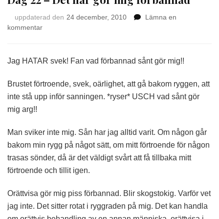
uppdaterad den
24 december, 2010
Lämna en
på
kommentar
Dag
22
–
Jag HATAR svek! Fan vad förbannad sånt gör mig!!
Det
här
Brustet förtroende, svek, oärlighet, att gå bakom ryggen, att
gör
inte stå upp inför sanningen. *ryser* USCH vad sånt gör
mig
mig arg!!
förbannad
Man sviker inte mig. Sån har jag alltid varit. Om någon går
bakom min rygg på något sätt, om mitt förtroende för någon
trasas sönder, då är det väldigt svårt att få tillbaka mitt
förtroende och tillit igen.
Orättvisa gör mig piss förbannad. Blir skogstokig. Varför vet
jag inte. Det sitter rotat i ryggraden på mig. Det kan handla
om orättvis behandling av en annan människa, orättvisa i