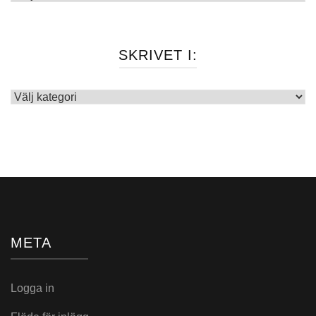
SKRIVET I:
Skrivet
i:
META
Logga in