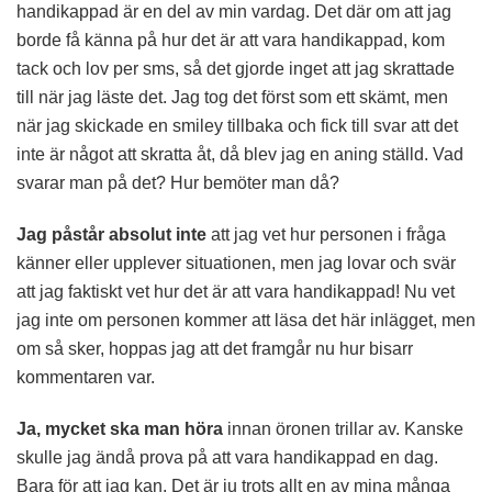
handikappad är en del av min vardag. Det där om att jag
borde få känna på hur det är att vara handikappad, kom
tack och lov per sms, så det gjorde inget att jag skrattade
till när jag läste det. Jag tog det först som ett skämt, men
när jag skickade en smiley tillbaka och fick till svar att det
inte är något att skratta åt, då blev jag en aning ställd. Vad
svarar man på det? Hur bemöter man då?
Jag påstår absolut inte
att jag vet hur personen i fråga
känner eller upplever situationen, men jag lovar och svär
att jag faktiskt vet hur det är att vara handikappad! Nu vet
jag inte om personen kommer att läsa det här inlägget, men
om så sker, hoppas jag att det framgår nu hur bisarr
kommentaren var.
Ja, mycket ska man höra
innan öronen trillar av. Kanske
skulle jag ändå prova på att vara handikappad en dag.
Bara för att jag kan. Det är ju trots allt en av mina många