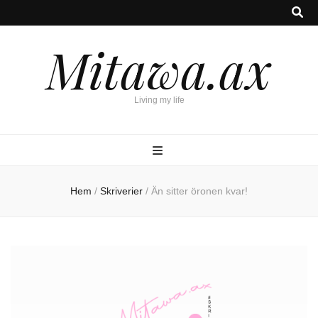
Mitawa.ax
Living my life
Hem
/
Skriverier
/
Än sitter öronen kvar!