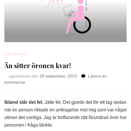
Skriverier
Än sitter öronen kvar!
uppdaterad den
29 september, 2023
Lämna en
på
kommentar
Än
sitter
öronen
Ibland slår det fel.
Jätte fel. Det gjorde det för ett tag sedan
kvar!
när en person riktade en anklagelse mot mig som var något
utöver det vanliga. Jag är fortfarande rätt förundrad över hur
personen i fråga tänkte.