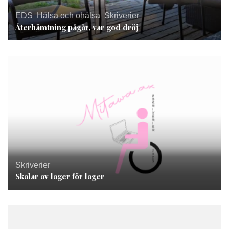
EDS
,
Hälsa och ohälsa
,
Skriverier
Återhämtning pågår, var god dröj
Skriverier
Skalar av lager för lager