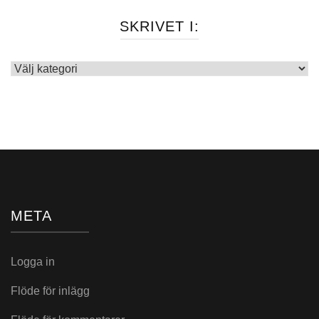
SKRIVET I:
Skrivet
i:
META
Logga in
Flöde för inlägg