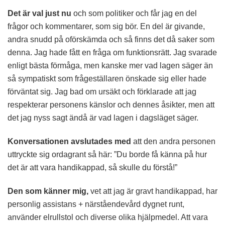
Det är val just nu
och som politiker och får jag en del
frågor och kommentarer, som sig bör. En del är givande,
andra snudd på oförskämda och så finns det då saker som
denna. Jag hade fått en fråga om funktionsrätt. Jag svarade
enligt bästa förmåga, men kanske mer vad lagen säger än
så sympatiskt som frågeställaren önskade sig eller hade
förväntat sig. Jag bad om ursäkt och förklarade att jag
respekterar personens känslor och dennes åsikter, men att
det jag nyss sagt ändå är vad lagen i dagsläget säger.
Konversationen avslutades med
att den andra personen
uttryckte sig ordagrant så här: ”Du borde få känna på hur
det är att vara handikappad, så skulle du förstå!”
Den som känner mig,
vet att jag är gravt handikappad, har
personlig assistans + närståendevård dygnet runt,
använder elrullstol och diverse olika hjälpmedel. Att vara