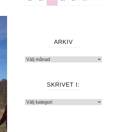
ARKIV
Arkiv
SKRIVET I:
Skrivet
i: