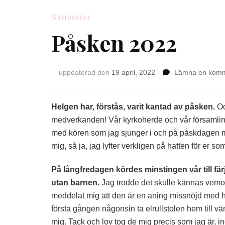
Skriverier
Påsken 2022
uppdaterad den
19 april, 2022
Lämna en kom
Helgen har, förstås, varit kantad av påsken.
Oc
medverkanden! Vår kyrkoherde och vår församling
med kören som jag sjunger i och på påskdagen me
mig, så ja, jag lyfter verkligen på hatten för er 
På långfredagen kördes minstingen vår till färj
utan barnen.
Jag trodde det skulle kännas vemod
meddelat mig att den är en aning missnöjd med hur
första gången någonsin ta elrullstolen hem till vä
mig. Tack och lov tog de mig precis som jag är, i