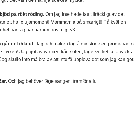
ligt”. Det värmde mitt hjärta extra mycket!
jöd på rökt röding.
Om jag inte hade fått tillräckligt av det
vekan ett hallelujamoment! Mammamia så smarrigt!! På kvällen
r hel när jag har barnen hos mig. <3
går det ibland.
Jag och maken tog åtminstone en promenad n
e i viken! Jag njöt av värmen från solen, fågelkvittret, alla vackra
o. Jag skulle inte må bra av att inte få uppleva det som jag kan gö
öar.
Och jag behöver fågelsången, framför allt.