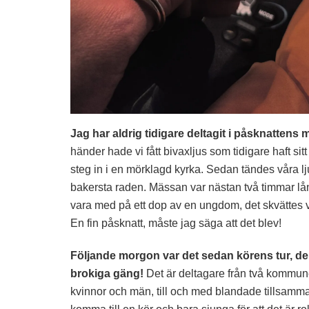
Jag har aldrig tidigare deltagit i påsknattens
händer hade vi fått bivaxljus som tidigare haft sit
steg in i en mörklagd kyrka. Sedan tändes våra ljus 
bakersta raden. Mässan var nästan två timmar lång
vara med på ett dop av en ungdom, det skvättes vi
En fin påsknatt, måste jag säga att det blev!
Följande morgon var det sedan körens tur, den ja
brokiga gäng!
Det är deltagare från två kommuner,
kvinnor och män, till och med blandade tillsamma