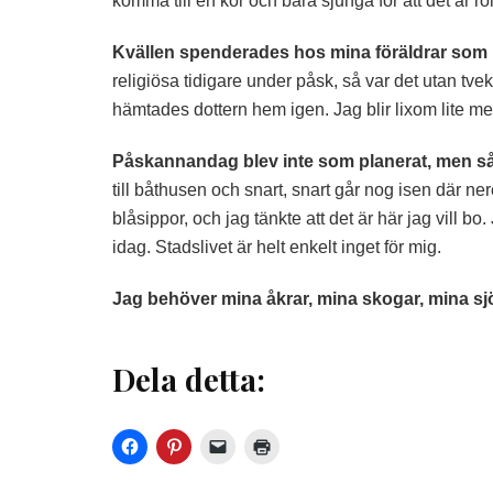
komma till en kör och bara sjunga för att det är ro
Kvällen spenderades hos mina föräldrar som b
religiösa tidigare under påsk, så var det utan t
hämtades dottern hem igen. Jag blir lixom lite me
Påskannandag blev inte som planerat, men så 
till båthusen och snart, snart går nog isen där ner
blåsippor, och jag tänkte att det är här jag vill b
idag. Stadslivet är helt enkelt inget för mig.
Jag behöver mina åkrar, mina skogar, mina sj
Dela detta: