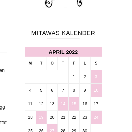
MITAWAS KALENDER
APRIL 2022
M
T
O
T
F
L
S
ten
1
2
3
!
4
5
6
7
8
9
10
11
12
13
14
15
16
17
ygg
18
19
20
21
22
23
24
ntat
25
26
27
28
29
30