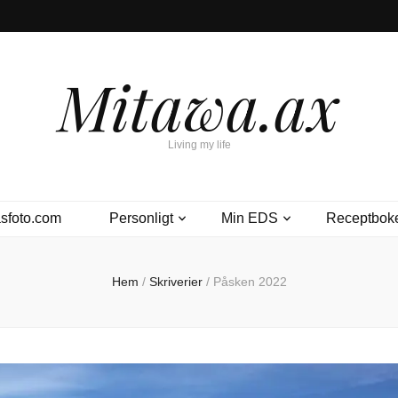
Mitawa.ax
Living my life
sfoto.com
Personligt
Min EDS
Receptbok
Hem
/
Skriverier
/
Påsken 2022