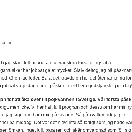
på
mentar
Påsken
2022
h jag står i full beundran för vår stora församlings alla
smusiker har jobbat galet mycket. Själv deltog jag på påsknat
d kören jag leder. Bara det krävde en hel del återhämtning för
som jobbat varje dag under påsken, med flera gudstjänster per dag
an för att åka över till pojkvännen i Sverige. Vår första påsk
igt, men icke. Vi har haft fullt program och dessutom har min r
 jag tagit hand om mig på sistone. Så på kvällen fick jag för
nner på middag. Det var definitivt inte så farligt som jag hade vä
ngen ömkan, inget lull, bara ren och skär omvårdnad som föll sig