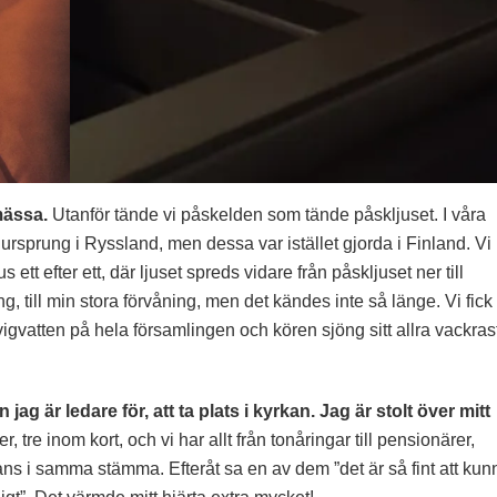
 mässa.
Utanför tände vi påskelden som tände påskljuset. I våra
t ursprung i Ryssland, men dessa var istället gjorda i Finland. Vi
ett efter ett, där ljuset spreds vidare från påskljuset ner till
, till min stora förvåning, men det kändes inte så länge. Vi fick
gvatten på hela församlingen och kören sjöng sitt allra vackras
g är ledare för, att ta plats i kyrkan. Jag är stolt över mitt
 tre inom kort, och vi har allt från tonåringar till pensionärer,
ns i samma stämma. Efteråt sa en av dem ”det är så fint att kun