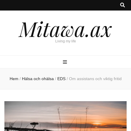
Mitawa.ax
Living my life
Hem
/
Hälsa och ohälsa
/
EDS
/
Om assistans och viktig fritid