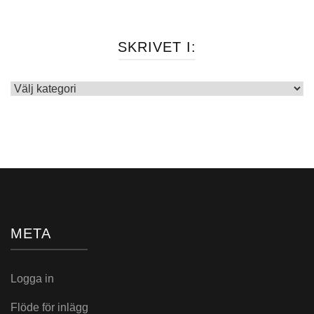
SKRIVET I:
Skrivet
i:
META
Logga in
Flöde för inlägg