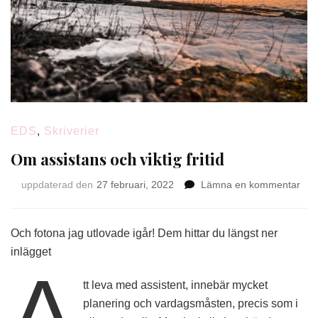
EDS
,
Skriverier
Om assistans och viktig fritid
på
uppdaterad den
27 februari, 2022
Lämna en kommentar
Om
ass
och
Och fotona jag utlovade igår! Dem hittar du längst ner
vikt
inlägget
friti
A
tt leva med assistent, innebär mycket
planering och vardagsmåsten, precis som i