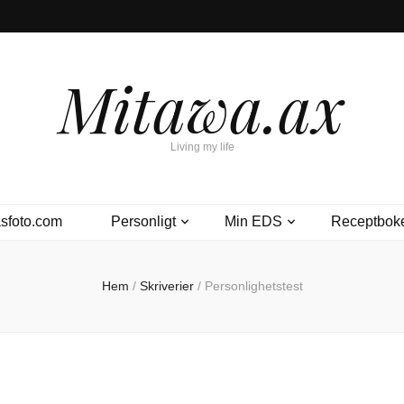
Mitawa.ax
Living my life
sfoto.com
Personligt
Min EDS
Receptbok
Hem
/
Skriverier
/
Personlighetstest