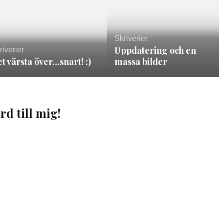
Skriverier
Uppdatering och en
riverier
t värsta över…snart! :)
massa bilder
rd till mig!