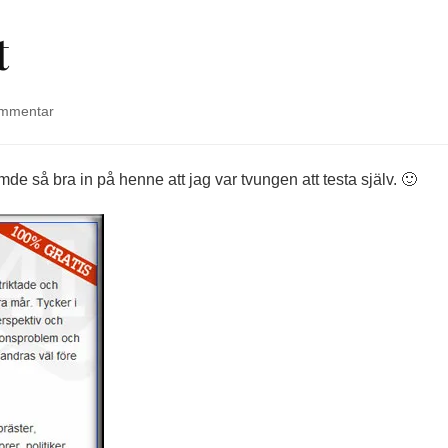
t
på
mmentar
Personlighetstest
mde så bra in på henne att jag var tvungen att testa själv. 🙂