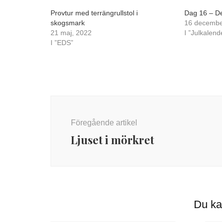
Provtur med terrängrullstol i
Dag 16 – De
skogsmark
16 decembe
21 maj, 2022
I ”Julkalend
I ”EDS”
Inläggsnavigering
Föregående artikel
Ljuset i mörkret
Du ka