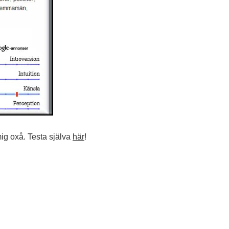
mig oxå. Testa själva
här
!