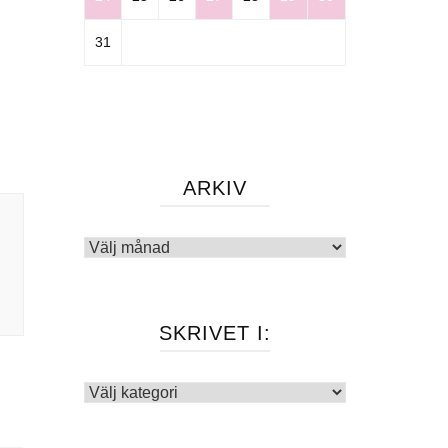
31
ARKIV
Arkiv
SKRIVET I:
Skrivet
i: