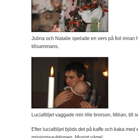
Julina och Natalie spelade en vers på fiol innan h
tillsammans.
Luciaföljet vaggade min lille brorson, Milian, till 
Efter luciaföljet bjöds det på kaffe och kaka med 
missionsauktionen. Mysigt värre!