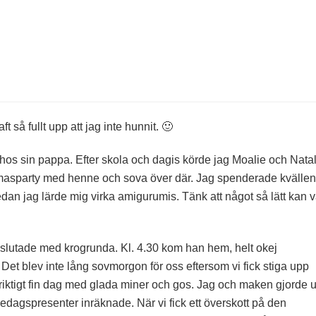
å
lgen
om
rit
t så fullt upp att jag inte hunnit. 🙂
r hos sin pappa. Efter skola och dagis körde jag Moalie och Nata
yjamasparty med henne och sova över där. Jag spenderade kvällen
an jag lärde mig virka amigurumis. Tänk att något så lätt kan 
vslutade med krogrunda. Kl. 4.30 kom han hem, helt okej
 Det blev inte lång sovmorgon för oss eftersom vi fick stiga upp
riktigt fin dag med glada miner och gos. Jag och maken gjorde 
dagspresenter inräknade. När vi fick ett överskott på den