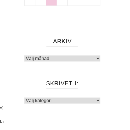
ARKIV
Arkiv
SKRIVET I:
Skrivet
i:
🙂
la