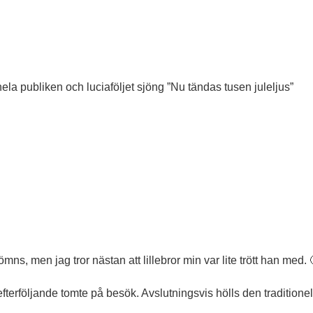
ela publiken och luciaföljet sjöng ”Nu tändas tusen juleljus”
sömns, men jag tror nästan att lillebror min var lite trött han med. 
efterföljande tomte på besök. Avslutningsvis hölls den traditionel