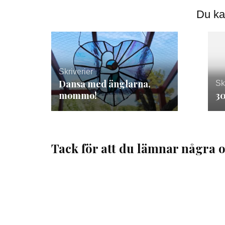
Du ka
Skriverier
Dansa med änglarna,
Sk
mommo!
30
Tack för att du lämnar några o