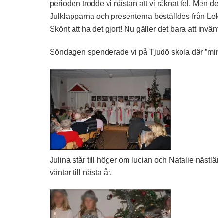
perioden trodde vi nästan att vi räknat fel. Men det
Julklapparna och presenterna beställdes från Lek
Skönt att ha det gjort! Nu gäller det bara att invä
Söndagen spenderade vi på Tjudö skola där ”mina
Julina står till höger om lucian och Natalie nästlän
väntar till nästa år.