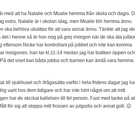
går med att ha Natalie och Moalie hemma från skola och dagis. 
dag extra. Natalie är i skolan idag, men Moalie blir hemma ännu
on ska behöva utsättas för att vara social ännu. Tänkte att jag sk
 det i henne så är hon nog på grej imorgon när de ska äta julbo
g eftersom Nicke har kontrollant på jobbet och inte kan komma
ag tar morgonen, han tar kl.11-14 medan jag har butiken öppen och
m. På det viset kan båda jobba och barnen kan ändå vara hemma
tal till sjukhuset och ifrågasätta varför i hela fridens dagar jag ha
drig varit hos dem tidigare och har inte hört något om att mitt
gen har de skickat kallelsen till fel person. Fast med tanke på at
tt för sig att stoppa mitt frosseri av julgodis och annat gott. 😉