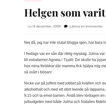
Skriverier
Helgen som varit
p
den
8 december, 2009
Lämna en kommentar
He
s
va
Nej då, jag har inte slutat blogga igen, har bara haf
I fredags var en sån där riktig mysdag. Julina va
till extrafarmor Agneta i Tjudö. De skulle ha p
hos mina föräldrar där mamma fick hjälpa mig med
så svårt i början!
Nicke var på julfest med jobbet på kvällen och a
alkoholhalt och med ett stort leende på läpparna.
9.15 och ta emot barnen. Ändå blev lördagen en 
julbudgeten med både Julina och Natalies födelse