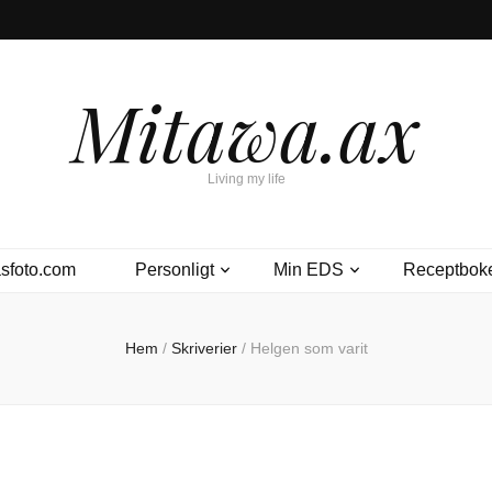
Mitawa.ax
Living my life
sfoto.com
Personligt
Min EDS
Receptbok
Hem
/
Skriverier
/
Helgen som varit