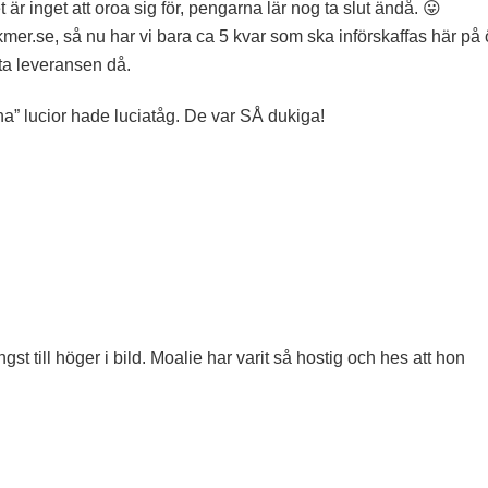
 är inget att oroa sig för, pengarna lär nog ta slut ändå. 😛
mer.se, så nu har vi bara ca 5 kvar som ska införskaffas här på 
nta leveransen då.
” lucior hade luciatåg. De var SÅ dukiga!
gst till höger i bild. Moalie har varit så hostig och hes att hon