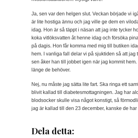
Ja, sen var den helgen slut. Veckan började vi i
är lite hostiga ännu och jag ville ge dem en vilo
idag. Hon är så täppt i näsan att jag inte tycker h
koka vitlöksvatten åt henne idag och försöka pina
på dagis. Hon får komma med mig till butiken ida
hem. I vanliga fall delar vi på sjuktiden så att j
sen åker han till jobbet igen när jag kommit he
länge de behöver.
Nej, nu måste jag sätta lite fart. Ska ringa ett sam
blivit kallad till diabetesmottagningen. Jag har al
blodsocker skulle visa något konstigt, så förmodli
jag är kallad till den 23 december, kanske de har få
Dela detta: