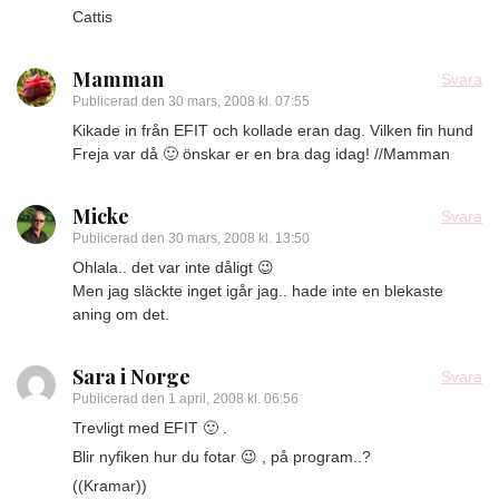
Cattis
Mamman
Svara
Publicerad den
30 mars, 2008 kl. 07:55
Kikade in från EFIT och kollade eran dag. Vilken fin hund
Freja var då 🙂 önskar er en bra dag idag! //Mamman
Micke
Svara
Publicerad den
30 mars, 2008 kl. 13:50
Ohlala.. det var inte dåligt 😉
Men jag släckte inget igår jag.. hade inte en blekaste
aning om det.
Sara i Norge
Svara
Publicerad den
1 april, 2008 kl. 06:56
Trevligt med EFIT 🙂 .
Blir nyfiken hur du fotar 😉 , på program..?
((Kramar))