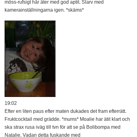
möss-rufsigt hår äter med god aptit. Slarv med
kamerainställningarna igen. *skäms*
19:02
Efter en liten paus efter maten dukades det fram efterrätt.
Fruktcocktail med grädde. *mums* Moalie har ätit klart och
ska strax rusa iväg till tvn för att se på Bolibompa med
Natalie. Vadan detta fuskande med