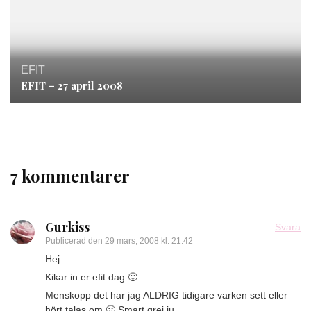
EFIT
EFIT – 27 april 2008
7 kommentarer
Gurkiss
Svara
Publicerad den
29 mars, 2008 kl. 21:42
Hej…
Kikar in er efit dag 🙂
Menskopp det har jag ALDRIG tidigare varken sett eller
hört talas om 🙂 Smart grej ju…