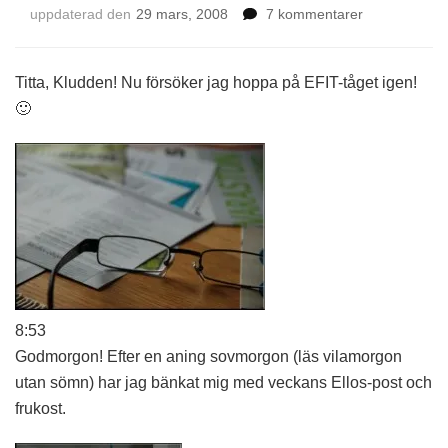
till
uppdaterad den
29 mars, 2008
7 kommentarer
EFIT
–
29
Titta, Kludden! Nu försöker jag hoppa på EFIT-tåget igen!
mars
🙂
2008
8:53
Godmorgon! Efter en aning sovmorgon (läs vilamorgon
utan sömn) har jag bänkat mig med veckans Ellos-post och
frukost.