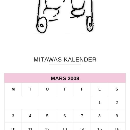
MITAWAS KALENDER
MARS 2008
M
T
O
T
F
L
S
1
2
3
4
5
6
7
8
9
10
11
12
13
14
15
16