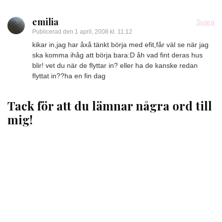
emilia
Svara
Publicerad den
1 april, 2008 kl. 11:12
kikar in,jag har åxå tänkt börja med efit,får väl se när jag
ska komma ihåg att börja bara:D åh vad fint deras hus
blir! vet du när de flyttar in? eller ha de kanske redan
flyttat in??ha en fin dag
Tack för att du lämnar några ord till
mig!