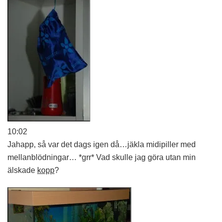
10:02
Jahapp, så var det dags igen då…jäkla midipiller med
mellanblödningar… *grr* Vad skulle jag göra utan min
älskade
kopp
?