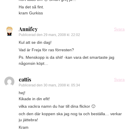
Ha det så fint.
kram Gurkiss
Annifey
Svara
Publicerad den
29 mars, 2008 kl. 22:02
Kul att se din dag!
Vad är Freja för ras förresten?
Ps. Menskopp is da shit! -kan vara det smartaste jag
någonsin köpt…
cattis
Svara
Publicerad den
30 mars, 2008 kl. 05:34
hej!
Kikade in din efit!
vilka vackra namn du har till dina flickor 🙂
och den där koppen ska jag nog ta och beställa… verkar
ju jättebra!
Kram