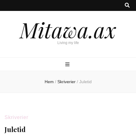
Mitawa.ax
Living my life
Hem
/
Skriverier
/
Juletid
Skriverier
Juletid