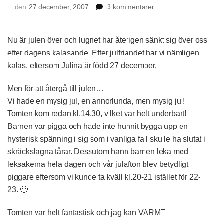
till
den
27 december, 2007
3 kommentarer
Juletid
Nu är julen över och lugnet har återigen sänkt sig över oss
efter dagens kalasande. Efter julfriandet har vi nämligen
kalas, eftersom Julina är född 27 december.
Men för att återgå till julen…
Vi hade en mysig jul, en annorlunda, men mysig jul!
Tomten kom redan kl.14.30, vilket var helt underbart!
Barnen var pigga och hade inte hunnit bygga upp en
hysterisk spänning i sig som i vanliga fall skulle ha slutat i
skräckslagna tårar. Dessutom hann barnen leka med
leksakerna hela dagen och vår julafton blev betydligt
piggare eftersom vi kunde ta kväll kl.20-21 istället för 22-
23. 🙂
Tomten var helt fantastisk och jag kan VARMT