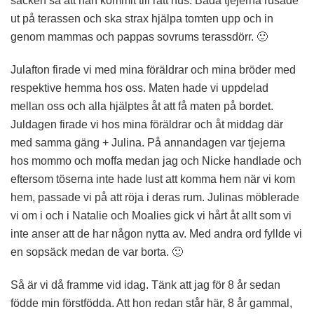
säcken så att han kommit till rätt hus. Båda tjejerna rusade
ut på terassen och ska strax hjälpa tomten upp och in
genom mammas och pappas sovrums terassdörr. 🙂
Julafton firade vi med mina föräldrar och mina bröder med
respektive hemma hos oss. Maten hade vi uppdelad
mellan oss och alla hjälptes åt att få maten på bordet.
Juldagen firade vi hos mina föräldrar och åt middag där
med samma gäng + Julina. På annandagen var tjejerna
hos mommo och moffa medan jag och Nicke handlade och
eftersom töserna inte hade lust att komma hem när vi kom
hem, passade vi på att röja i deras rum. Julinas möblerade
vi om i och i Natalie och Moalies gick vi hårt åt allt som vi
inte anser att de har någon nytta av. Med andra ord fyllde vi
en sopsäck medan de var borta. 🙂
Så är vi då framme vid idag. Tänk att jag för 8 år sedan
födde min förstfödda. Att hon redan står här, 8 år gammal,