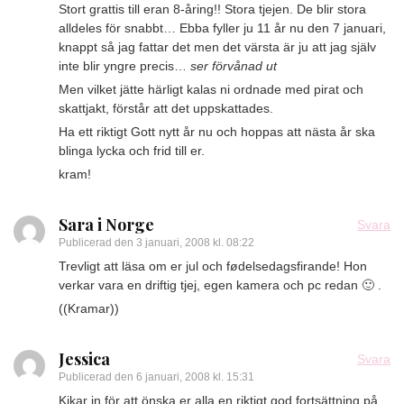
Stort grattis till eran 8-åring!! Stora tjejen. De blir stora
alldeles för snabbt… Ebba fyller ju 11 år nu den 7 januari,
knappt så jag fattar det men det värsta är ju att jag själv
inte blir yngre precis…
ser förvånad ut
Men vilket jätte härligt kalas ni ordnade med pirat och
skattjakt, förstår att det uppskattades.
Ha ett riktigt Gott nytt år nu och hoppas att nästa år ska
blinga lycka och frid till er.
kram!
Sara i Norge
Svara
Publicerad den
3 januari, 2008 kl. 08:22
Trevligt att läsa om er jul och fødelsedagsfirande! Hon
verkar vara en driftig tjej, egen kamera och pc redan 🙂 .
((Kramar))
Jessica
Svara
Publicerad den
6 januari, 2008 kl. 15:31
Kikar in för att önska er alla en riktigt god fortsättning på