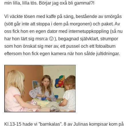
min lilla, lilla tös. Börjar jag oxå bli gammal?!
Vi väckte tösen med kaffe på säng, bestående av smörgås
(sött går inte att stoppa i dem på morgonen) och paket. Av
oss fick hon en egen dator med internetuppkoppling (så nu
har hon lärt sig msn:a 🙂 ), begagnad självklart, strumpor
som hon önskat sig mer av, ett pussel och ett fotoalbum
eftersom hon fick egen kamera när hon sålde jultidningar.
Kl.13-15 hade vi ”barnkalas”. 8 av Julinas kompisar kom på