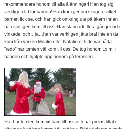
rekommendera honom till alla ålänningar! Han tog sig
verkligen tid för barnen! Han kom genom skogen, vilket
barnen fick se, och han gick omkring ute på åkern innan
han slutligen kom till oss. Han stannade flera gånger och
vinkade, och…ja…han var verkligen jätte bra! Inte en tår
kom från varken Moalie eller Natalie och de var båda
”redo” när tomten väl kom till oss. De tog honom t.o.m. i
handen och hjälpte upp honom på terassen.
Här har tomten kommit fram till oss och har precis tittat i