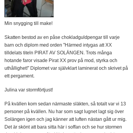
Min snygging till make!
Skatten bestod av en påse chokladguldpengar till varje
barn och diplom med orden ”Härmed intygas att XX
tilldelats titeln PIRAT AV SOLÄNGEN. Trots många
hotande faror visade Pirat XX prov på mod, styrka och
uthållighet!” Diplomet var självklart laminerat och skrivet på
ett pergament.
Julina var stormförtjust!
På kvällen kom sedan närmaste släkten, så totalt var vi 13
personer på kvällen. Nu har som sagt lugnet lagt sig över
Solängen igen och jag känner att luften nästan gått ur mig.
Det är skönt att bara sitta här i soffan och se hur stormen