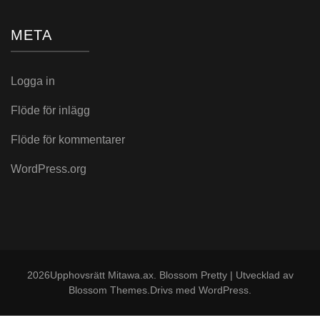
META
Logga in
Flöde för inlägg
Flöde för kommentarer
WordPress.org
2026Upphovsrätt
Mitawa.ax
.
Blossom Pretty | Utvecklad av
Blossom Themes
.Drivs med
WordPress
.