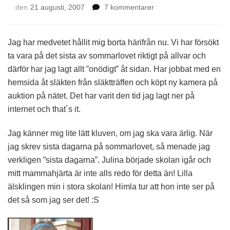
till
den
21 augusti, 2007
7 kommentarer
Hållit
mig
borta
Jag har medvetet hållit mig borta härifrån nu. Vi har försökt
ta vara på det sista av sommarlovet riktigt på allvar och
därför har jag lagt allt ”onödigt” åt sidan. Har jobbat med en
hemsida åt släkten från släktträffen och köpt ny kamera på
auktion på nätet. Det har varit den tid jag lagt ner på
internet och that´s it.
Jag känner mig lite lätt kluven, om jag ska vara ärlig. När
jag skrev sista dagarna på sommarlovet, så menade jag
verkligen ”sista dagarna”. Julina började skolan igår och
mitt mammahjärta är inte alls redo för detta än! Lilla
älsklingen min i stora skolan! Himla tur att hon inte ser på
det så som jag ser det! :S