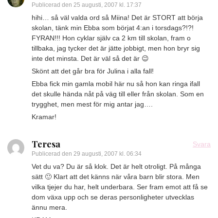
Publicerad den
25 augusti, 2007 kl. 17:37
hihi… så väl valda ord så Miina! Det är STORT att börja
skolan, tänk min Ebba som börjat 4:an i torsdags?!?!
FYRAN!!! Hon cyklar själv ca 2 km till skolan, fram o
tillbaka, jag tycker det är jätte jobbigt, men hon bryr sig
inte det minsta. Det är väl så det är 😉
Skönt att det går bra för Julina i alla fall!
Ebba fick min gamla mobil här nu så hon kan ringa ifall
det skulle hända nåt på väg till eller från skolan. Som en
trygghet, men mest för mig antar jag….
Kramar!
Teresa
Svara
Publicerad den
29 augusti, 2007 kl. 06:34
Vet du va? Du är så klok. Det är helt otroligt. På många
sätt 🙂 Klart att det känns när våra barn blir stora. Men
vilka tjejer du har, helt underbara. Ser fram emot att få se
dom växa upp och se deras personligheter utvecklas
ännu mera.