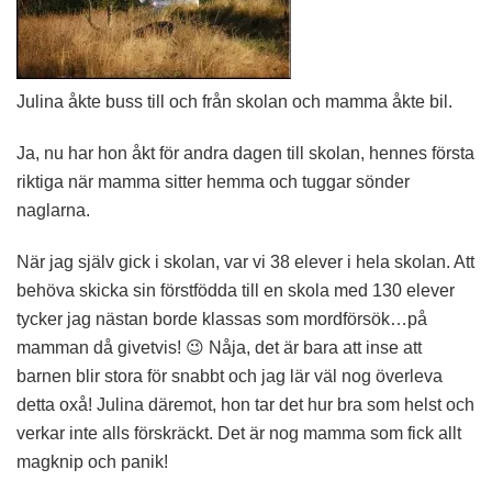
Julina åkte buss till och från skolan och mamma åkte bil.
Ja, nu har hon åkt för andra dagen till skolan, hennes första
riktiga när mamma sitter hemma och tuggar sönder
naglarna.
När jag själv gick i skolan, var vi 38 elever i hela skolan. Att
behöva skicka sin förstfödda till en skola med 130 elever
tycker jag nästan borde klassas som mordförsök…på
mamman då givetvis! 😉 Nåja, det är bara att inse att
barnen blir stora för snabbt och jag lär väl nog överleva
detta oxå! Julina däremot, hon tar det hur bra som helst och
verkar inte alls förskräckt. Det är nog mamma som fick allt
magknip och panik!