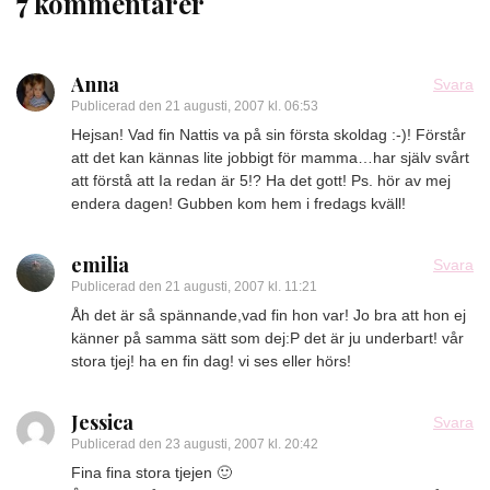
7 kommentarer
Anna
Svara
Publicerad den
21 augusti, 2007 kl. 06:53
Hejsan! Vad fin Nattis va på sin första skoldag :-)! Förstår
att det kan kännas lite jobbigt för mamma…har själv svårt
att förstå att Ia redan är 5!? Ha det gott! Ps. hör av mej
endera dagen! Gubben kom hem i fredags kväll!
emilia
Svara
Publicerad den
21 augusti, 2007 kl. 11:21
Åh det är så spännande,vad fin hon var! Jo bra att hon ej
känner på samma sätt som dej:P det är ju underbart! vår
stora tjej! ha en fin dag! vi ses eller hörs!
Jessica
Svara
Publicerad den
23 augusti, 2007 kl. 20:42
Fina fina stora tjejen 🙂