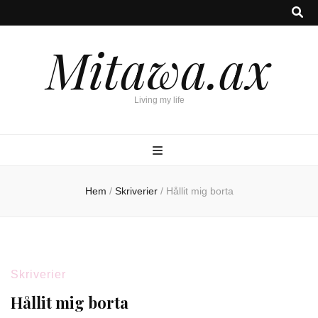
Mitawa.ax
Living my life
Hem
/
Skriverier
/
Hållit mig borta
Skriverier
Hållit mig borta