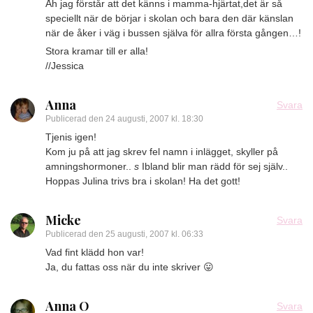
Åh jag förstår att det känns i mamma-hjärtat,det är så
speciellt när de börjar i skolan och bara den där känslan
när de åker i väg i bussen själva för allra första gången…!
Stora kramar till er alla!
//Jessica
Anna
Svara
Publicerad den
24 augusti, 2007 kl. 18:30
Tjenis igen!
Kom ju på att jag skrev fel namn i inlägget, skyller på
amningshormoner..
s
Ibland blir man rädd för sej själv..
Hoppas Julina trivs bra i skolan! Ha det gott!
Micke
Svara
Publicerad den
25 augusti, 2007 kl. 06:33
Vad fint klädd hon var!
Ja, du fattas oss när du inte skriver 😛
Anna O
Svara