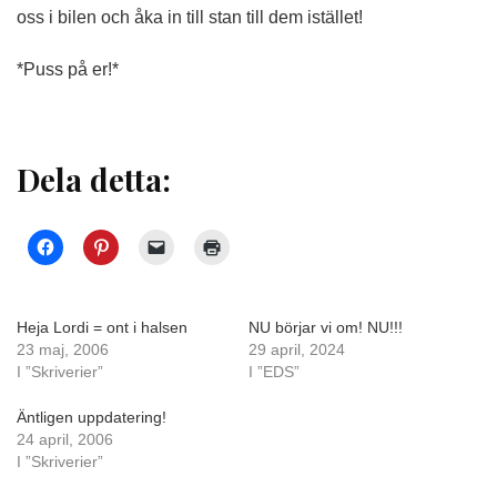
oss i bilen och åka in till stan till dem istället!
*Puss på er!*
Dela detta:
Heja Lordi = ont i halsen
NU börjar vi om! NU!!!
23 maj, 2006
29 april, 2024
I ”Skriverier”
I ”EDS”
Äntligen uppdatering!
24 april, 2006
I ”Skriverier”