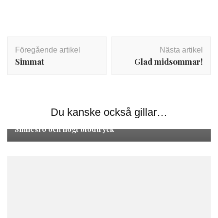
Inläggsnavigering
Föregående artikel
Nästa artikel
Simmat
Glad midsommar!
Du kanske också gillar…
Skriverier
Sinnesro och högt blodtryck