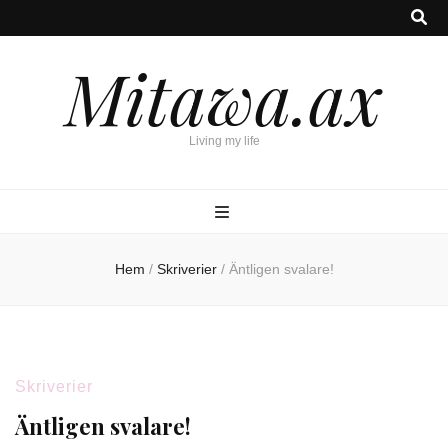
Mitawa.ax
Living my life
Hem
/
Skriverier
/
Äntligen svalare!
Skriverier
Äntligen svalare!