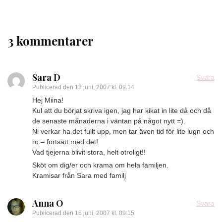
3 kommentarer
Sara D
Svara
Publicerad den
13 juni, 2007 kl. 09:14
Hej Miina!
Kul att du börjat skriva igen, jag har kikat in lite då och då
de senaste månaderna i väntan på något nytt =).
Ni verkar ha det fullt upp, men tar även tid för lite lugn och
ro – fortsätt med det!
Vad tjejerna blivit stora, helt otroligt!!
Sköt om dig/er och krama om hela familjen.
Kramisar från Sara med familj
Anna O
Svara
Publicerad den
16 juni, 2007 kl. 09:15