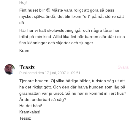
Hej!
Fint huset blir 🙂 Måste vara roligt att göra så pass
mycket själva ändå, det blir lixom ”ert” på nåt större sätt
då.
Här har vi haft skolavslutning igår och några tårar har
trillat på min kind. Alltid lika fint när barnen står där i sina
fina klänningar och skjortor och sjunger.
Kram!
Tessiz
Svara
Publicerad den
17 juni, 2007 kl. 09:51
Tjenare bruden. Oj vilka härliga bilder, turisten såg ut att
ha det riktigt gött. Och den där halva hunden som låg på
gräsmattan var ju ursöt. Så nu har ni kommit in i ert hus?
Är det underbart så säg?
Ha det bäst!
Kramkalas!
Tessiz