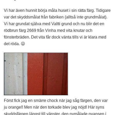
Vi har även hunnit börja måla huset i sin rätta färg. Tidigare
var det skyddsmålat från fabriken (alltså inte grundmålat).
Vi har grundat själva med Valtti grund och nu blir det en
rödbrun färg 2669 från Vinha med vita knutar och
fönsterbräden. Det vita får dock vänta tills vi är klara med
det röda. 😛
Först fick jag en smärre chock när jag såg färgen, den var
ju orange!! Men när den torkade blev jag nöjd! Här syns
skyddsfärgen längst till vänster, den nymålade nyansen i