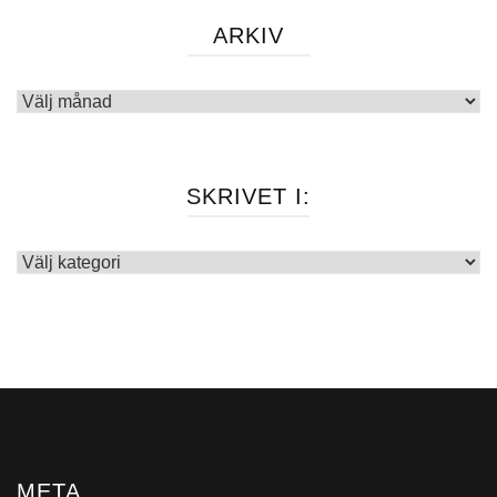
ARKIV
Arkiv
SKRIVET I:
Skrivet
i:
META