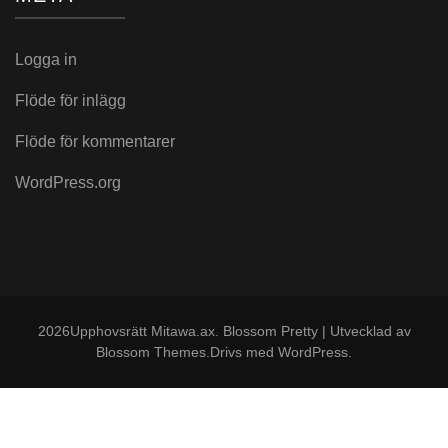
Logga in
Flöde för inlägg
Flöde för kommentarer
WordPress.org
2026Upphovsrätt
Mitawa.ax
.
Blossom Pretty | Utvecklad av
Blossom Themes
.Drivs med
WordPress
.