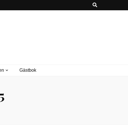
en
Gästbok
5