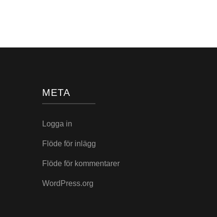
META
Logga in
Flöde för inlägg
Flöde för kommentarer
WordPress.org