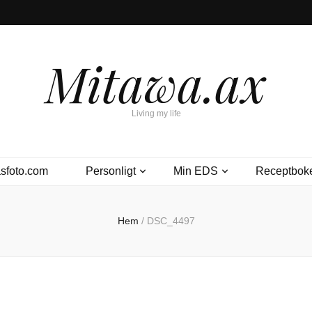
Mitawa.ax
Living my life
sfoto.com
Personligt
Min EDS
Receptbok
Hem
/
DSC_4497