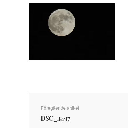
Inläggsnavigering
Föregående artikel
DSC_4497