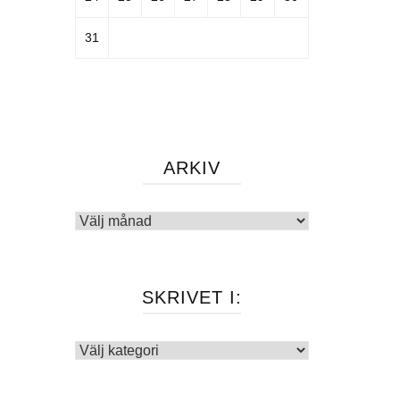
31
ARKIV
Arkiv
SKRIVET I:
Skrivet
i: