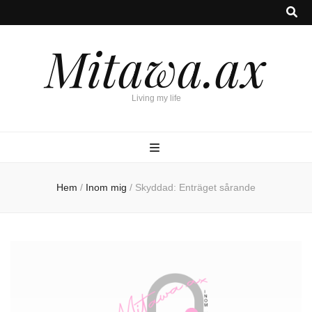
Mitawa.ax
Living my life
Hem
/
Inom mig
/
Skyddad: Enträget sårande