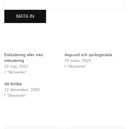
Exkludering eller icke
Avgrund och språngbräda
inkludering
20 mars, 2025
22 maj, 2022
I ”Skriverier”
I ”Skriverier”
Att förlåta
12 december, 2005
I ”Skriverier”