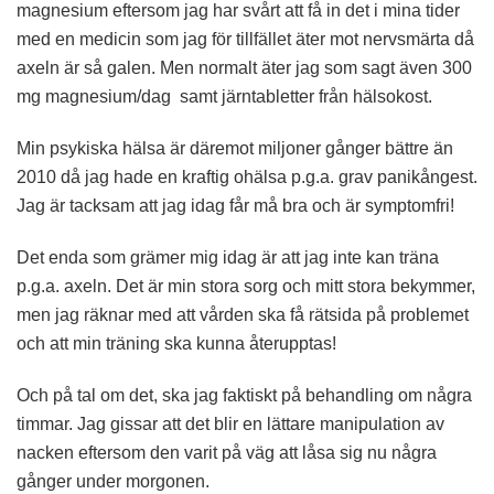
magnesium eftersom jag har svårt att få in det i mina tider
med en medicin som jag för tillfället äter mot nervsmärta då
axeln är så galen. Men normalt äter jag som sagt även 300
mg magnesium/dag samt järntabletter från hälsokost.
Min psykiska hälsa är däremot miljoner gånger bättre än
2010 då jag hade en kraftig ohälsa p.g.a. grav panikångest.
Jag är tacksam att jag idag får må bra och är symptomfri!
Det enda som grämer mig idag är att jag inte kan träna
p.g.a. axeln. Det är min stora sorg och mitt stora bekymmer,
men jag räknar med att vården ska få rätsida på problemet
och att min träning ska kunna återupptas!
Och på tal om det, ska jag faktiskt på behandling om några
timmar. Jag gissar att det blir en lättare manipulation av
nacken eftersom den varit på väg att låsa sig nu några
gånger under morgonen.