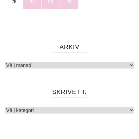
28
29
30
31
ARKIV
Arkiv
SKRIVET I:
Skrivet
i: