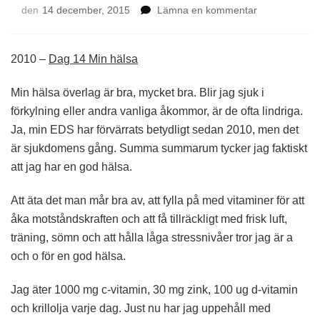
på
den
14 december, 2015
Lämna en kommentar
Dag
14
–
2010 –
Dag 14 Min hälsa
Min
hälsa
Min hälsa överlag är bra, mycket bra. Blir jag sjuk i
förkylning eller andra vanliga åkommor, är de ofta lindriga.
Ja, min EDS har förvärrats betydligt sedan 2010, men det
är sjukdomens gång. Summa summarum tycker jag faktiskt
att jag har en god hälsa.
Att äta det man mår bra av, att fylla på med vitaminer för att
åka motståndskraften och att få tillräckligt med frisk luft,
träning, sömn och att hålla låga stressnivåer tror jag är a
och o för en god hälsa.
Jag äter 1000 mg c-vitamin, 30 mg zink, 100 ug d-vitamin
och krillolja varje dag. Just nu har jag uppehåll med