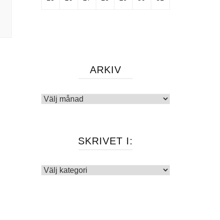
ARKIV
Arkiv
SKRIVET I:
Skrivet
i: