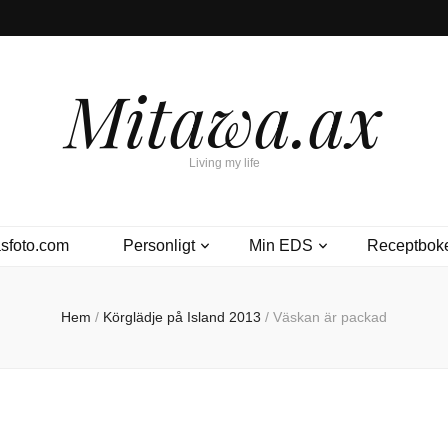
Mitawa.ax
Living my life
sfoto.com
Personligt
Min EDS
Receptbok
Hem
/
Körglädje på Island 2013
/
Väskan är packad