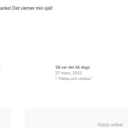
mtanke! Det värmer min själ!
r
Så var det då dags
0
27 mars, 2022
I ”Hälsa och ohälsa”
Nästa artikel