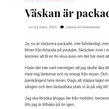
Körglädje på Island 2013
Väskan är packa
på
den
14 mars, 2013
Lämna en kommentar
Väsk
är
pack
Ja, nu är väskorna packade, inte fullständigt, men
filmer från Arlanda på youtube. Skräcken river i mi
kommer att få en fin resa även om det här med att 
Hade det inte varit meningen att jag skulle åka til
med mig lärdomar och ny energi från resan. Och d
panikångest hela resan. Dags att släppa taget o
sången och den fantastiska plats vi är på väg till!
Jag ska försöka blogga lite från mobilen, beroende
tills jag är tillbaka på ön igen.