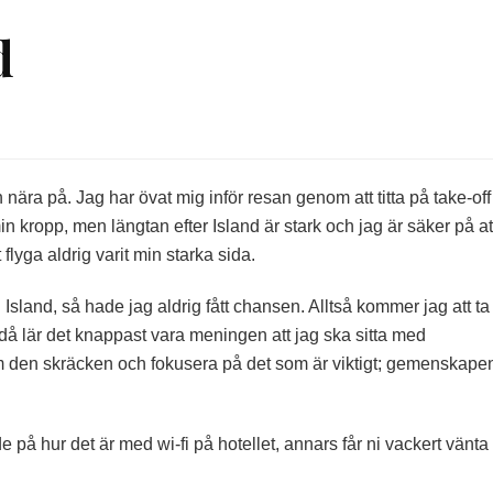
d
an
ad
 nära på. Jag har övat mig inför resan genom att titta på take-off
n kropp, men längtan efter Island är stark och jag är säker på att
flyga aldrig varit min starka sida.
l Island, så hade jag aldrig fått chansen. Alltså kommer jag att ta
å lär det knappast vara meningen att jag ska sitta med
m den skräcken och fokusera på det som är viktigt; gemenskape
 på hur det är med wi-fi på hotellet, annars får ni vackert vänta