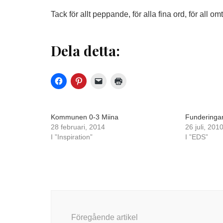
Tack för allt peppande, för alla fina ord, för all o
Dela detta:
Kommunen 0-3 Miina
Funderinga
28 februari, 2014
26 juli, 201
I ”Inspiration”
I ”EDS”
Inläggsnavigering
Föregående artikel