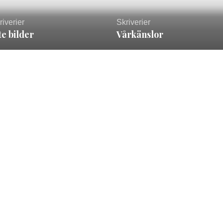
riverier
Skriverier
te bilder
Vårkänslor