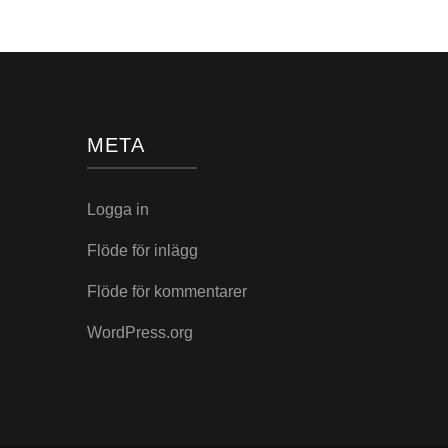
META
Logga in
Flöde för inlägg
Flöde för kommentarer
WordPress.org