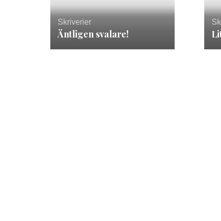
Skriverier
Sk
Äntligen svalare!
Li