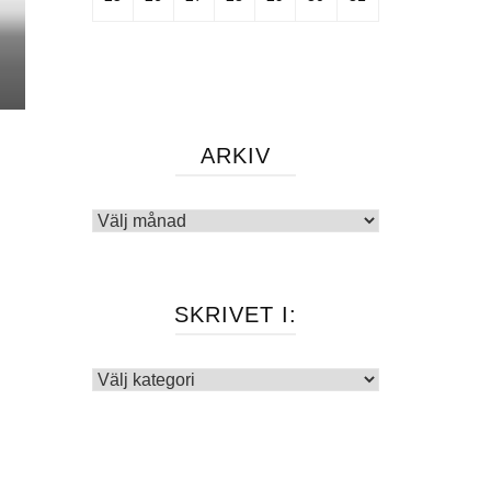
ARKIV
Arkiv
SKRIVET I:
Skrivet
i: