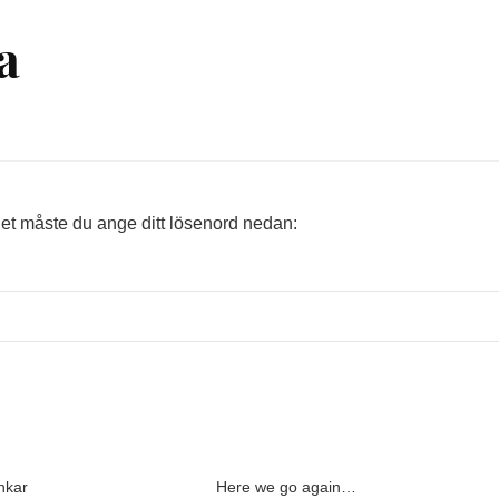
a
det måste du ange ditt lösenord nedan:
nkar
Here we go again…