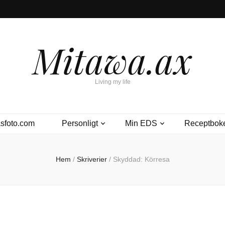
Mitawa.ax
Living my life
sfoto.com
Personligt
Min EDS
Receptbok
Hem
/
Skriverier
/
Skyddad: Körresa