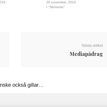
2019
25 november, 2013
”
I ”Skriverier”
Nästa artikel
Mediapådrag
nske också gillar…