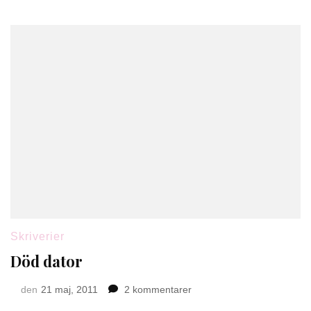
Skriverier
Död dator
till
den
21 maj, 2011
2 kommentarer
Död