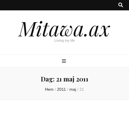
Mitawa.ax
Living my life
Dag:
21 maj 2011
Hem
/
2011
/
maj
/
21