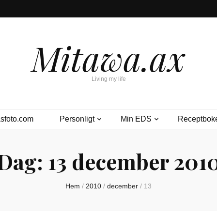
Mitawa.ax
Living my life
sfoto.com
Personligt
Min EDS
Receptbok
Dag:
13 december 201
Hem
/
2010
/
december
/
13