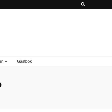
en
Gästbok
0