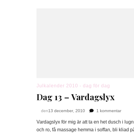
Julkalender 2010 - dag för dag
Dag 13 – Vardagslyx
till
den
13 december, 2010
1 kommentar
Dag
Vardagslyx för mig är att ta en het dusch i lugn
13
–
och ro, få massage hemma i soffan, bli kliad p