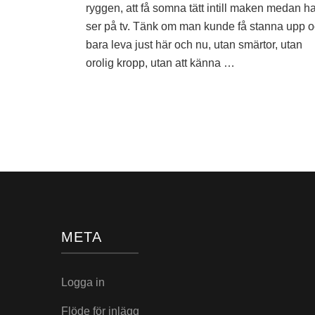
Vardag
ryggen, att få somna tätt intill maken medan h
ser på tv. Tänk om man kunde få stanna upp 
bara leva just här och nu, utan smärtor, utan
orolig kropp, utan att känna …
META
Logga in
Flöde för inlägg