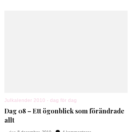
Julkalender 2010 - dag för dag
Dag 08 – Ett ögonblick som förändrade
allt
till
den
8 december, 2010
4 kommentarer