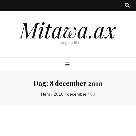
Mitawa.ax
Living my life
Dag:
8 december 2010
Hem
/
2010
/
december
/
08