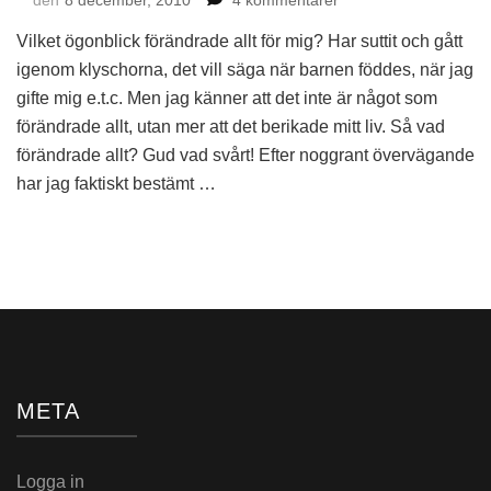
Dag
Vilket ögonblick förändrade allt för mig? Har suttit och gått
08
–
igenom klyschorna, det vill säga när barnen föddes, när jag
Ett
gifte mig e.t.c. Men jag känner att det inte är något som
ögonblick
förändrade allt, utan mer att det berikade mitt liv. Så vad
som
förändrade allt? Gud vad svårt! Efter noggrant övervägande
förändrade
har jag faktiskt bestämt …
allt
META
Logga in