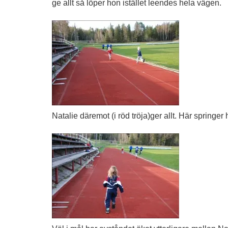
ge allt så löper hon istället leendes hela vägen.
Natalie däremot (i röd tröja)ger allt. Här springer h