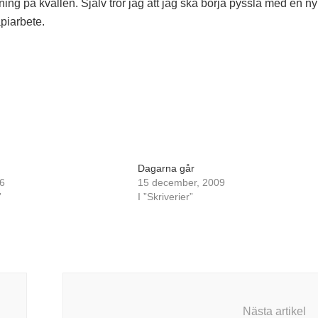
ing på kvällen. Själv tror jag att jag ska börja pyssla med en ny
piarbete.
Dagarna går
6
15 december, 2009
”
I ”Skriverier”
Nästa artikel