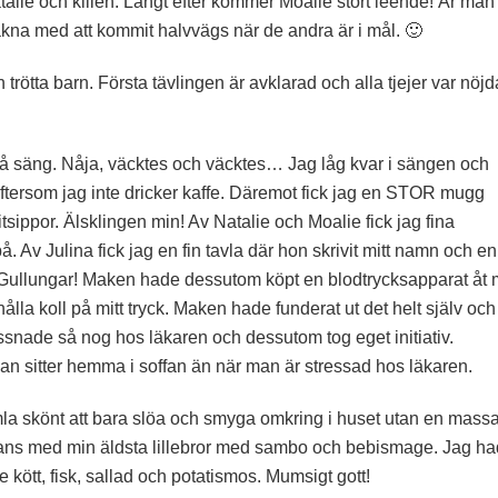
talie och killen. Långt efter kommer Moalie stort leende! Är man
äkna med att kommit halvvägs när de andra är i mål. 🙂
ch trötta barn. Första tävlingen är avklarad och alla tjejer var nöjd
på säng. Nåja, väcktes och väcktes… Jag låg kvar i sängen och
eftersom jag inte dricker kaffe. Däremot fick jag en STOR mugg
sippor. Älsklingen min! Av Natalie och Moalie fick jag fina
Av Julina fick jag en fin tavla där hon skrivit mitt namn och en
. Gullungar! Maken hade dessutom köpt en blodtrycksapparat åt 
lla koll på mitt tryck. Maken hade funderat ut det helt själv och
ssnade så nog hos läkaren och dessutom tog eget initiativ.
man sitter hemma i soffan än när man är stressad hos läkaren.
la skönt att bara slöa och smyga omkring i huset utan en mass
mmans med min äldsta lillebror med sambo och bebismage. Jag h
 kött, fisk, sallad och potatismos. Mumsigt gott!