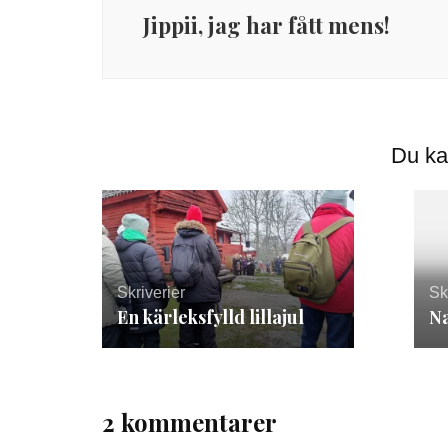
Jippii, jag har fått mens!
Du ka
Skriverier
Sk
En kärleksfylld lillajul
Na
2 kommentarer