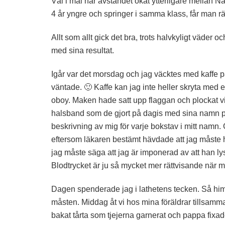
Väl i mål har avståndet ökat ytterligare mellan Na
4 år yngre och springer i samma klass, får man r
Allt som allt gick det bra, trots halvkyligt väder o
med sina resultat.
Igår var det morsdag och jag väcktes med kaffe 
väntade. 🙂 Kaffe kan jag inte heller skryta med 
oboy. Maken hade satt upp flaggan och plockat vit
halsband som de gjort på dagis med sina namn på. 
beskrivning av mig för varje bokstav i mitt namn
eftersom läkaren bestämt hävdade att jag måste hå
jag måste säga att jag är imponerad av att han ly
Blodtrycket är ju så mycket mer rättvisande när 
Dagen spenderade jag i lathetens tecken. Så him
måsten. Middag åt vi hos mina föräldrar tillsa
bakat tårta som tjejerna garnerat och pappa fixade