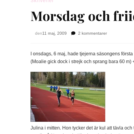
Skriverier
Morsdag och frii
till
den
11 maj, 2009
2 kommentarer
Morsdag
och
friidrottstävlin
I onsdags, 6 maj, hade tjejerna säsongens första u
(Moalie gick dock i strejk och sprang bara 60 m) 
Julina i mitten. Hon tycker det är kul att tävla oc