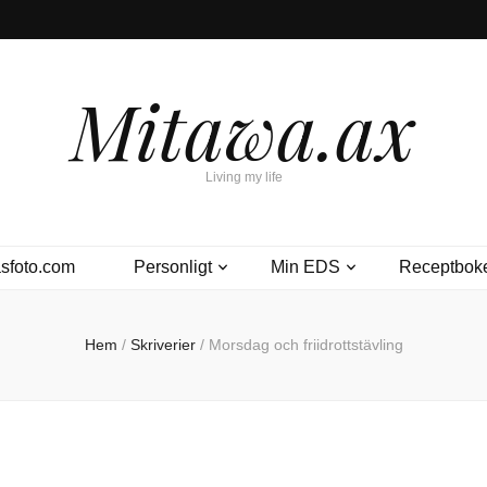
Mitawa.ax
Living my life
sfoto.com
Personligt
Min EDS
Receptbok
Hem
/
Skriverier
/
Morsdag och friidrottstävling