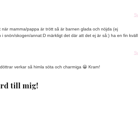
S
att när mamma/pappa är trött så är barnen glada och nöjda (ej
 i snön/skogen/annat:D märkligt det där att det ej är så:) ha en fin kväll
S
na döttrar verkar så himla söta och charmiga 😀 Kram!
rd till mig!