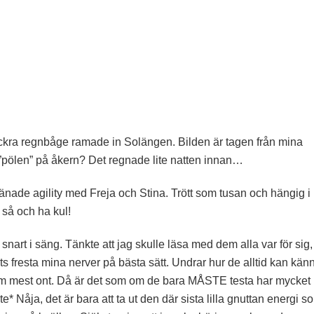
ckra regnbåge ramade in Solängen. Bilden är tagen från mina
a ”pölen” på åkern? Det regnade lite natten innan…
nade agility med Freja och Stina. Trött som tusan och hängig i
 så och ha kul!
 snart i säng. Tänkte att jag skulle läsa med dem alla var för sig,
ts fresta mina nerver på bästa sätt. Undrar hur de alltid kan kän
som mest ont. Då är det som om de bara MÅSTE testa har mycket
* Nåja, det är bara att ta ut den där sista lilla gnuttan energi s