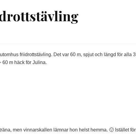
drottstävling
g
tomhus friidrottstävling. Det var 60 m, spjut och längd för alla 3
+ 60 m häck för Julina.
h träna, men vinnarskallen lämnar hon helst hemma. 🙂 Istället för 