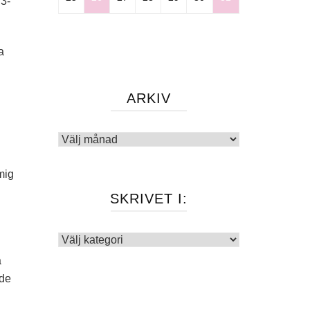
 3-
a
ARKIV
Arkiv
mig
SKRIVET I:
Skrivet
i:
a
ade