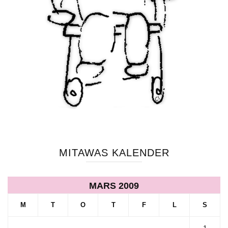
MITAWAS KALENDER
MARS 2009
M
T
O
T
F
L
S