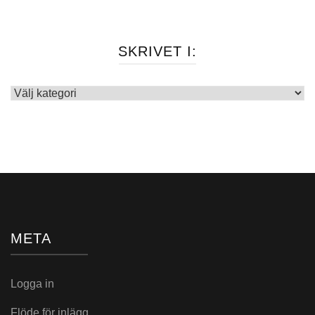
SKRIVET I:
Skrivet
i:
META
Logga in
Flöde för inlägg