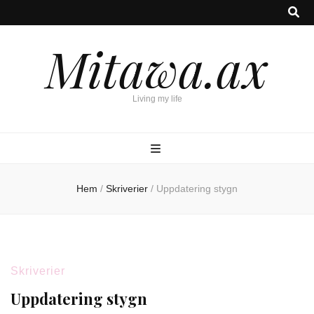
Mitawa.ax
Living my life
Hem
/
Skriverier
/
Uppdatering stygn
Skriverier
Uppdatering stygn