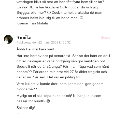
voffsingen blivit så stor att han fått flytta hem till er än?
En sak till…vi har likadana Cult-muggar du och jag.
Snygga, eller hur? 🙂 Dock inte helt praktiska då man
bränner halvt ihjäl sig till att börja med! 😉
Kramar från Motala
Annika
Svara
Publicerad den
22 mars, 2008 kl. 10:32
Åhhh Hej min kära vän!
Har inte hört av oss på senare tid. Ser att det hänt en del i
ditt liv. beklagar er väns bortgång sån gör verkligen ont.
Speciellt när de är så unga? Får man fråga vad som hänt
honom?? Förlorade min bror vid 27 år ålder tragiskt och
det är nu 7 år sen. Det var en jobbig tid.
Vore kul om vi kunde återuppta kontakten igen genom
bloggarna??
Mysigt att ni ska köpa hund också! Ni har ju hus som
passar för hundliv 😉
Saknar dig!