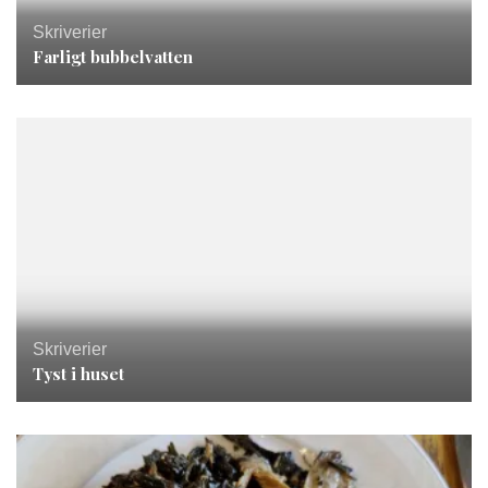
Skriverier
Farligt bubbelvatten
Skriverier
Tyst i huset