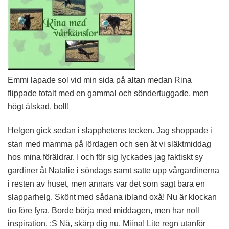
Emmi lapade sol vid min sida på altan medan Rina
flippade totalt med en gammal och söndertuggade, men
högt älskad, boll!
Helgen gick sedan i slapphetens tecken. Jag shoppade i
stan med mamma på lördagen och sen åt vi släktmiddag
hos mina föräldrar. I och för sig lyckades jag faktiskt sy
gardiner åt Natalie i söndags samt satte upp vårgardinerna
i resten av huset, men annars var det som sagt bara en
slapparhelg. Skönt med sådana ibland oxå! Nu är klockan
tio före fyra. Borde börja med middagen, men har noll
inspiration. :S Nä, skärp dig nu, Miina! Lite regn utanför