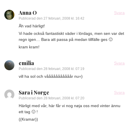
Anna O
Svara
Publicerad den
27 februari, 2008 kl. 16:42
Åh vad härligt!
Vi hade också fantastiskt väder i lördags, men sen var det
regn igen… Bara att passa på medan tillfälle ges 🙂
kram kram!
emilia
Svara
Publicerad den
28 februari, 2008 kl. 07:19
vill ha sol och vååååååååååår nu=)
Sara i Norge
Svara
Publicerad den
28 februari, 2008 kl. 07:20
Härligt med vår, här får vi nog nøja oss med vinter ännu
ett tag 🙂 !
((Kramar))