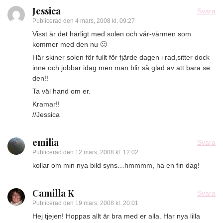
Jessica
Svara
Publicerad den
4 mars, 2008 kl. 09:27
Visst är det härligt med solen och vår-värmen som
kommer med den nu 🙂
Här skiner solen för fullt för fjärde dagen i rad,sitter dock
inne och jobbar idag men man blir så glad av att bara se
den!!
Ta väl hand om er.
Kramar!!
//Jessica
emilia
Svara
Publicerad den
12 mars, 2008 kl. 12:02
kollar om min nya bild syns…hmmmm, ha en fin dag!
Camilla K
Svara
Publicerad den
19 mars, 2008 kl. 20:01
Hej tjejen! Hoppas allt är bra med er alla. Har nya lilla