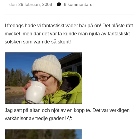
till
den
26 februari, 2008
8 kommentarer
Vårkänslor
I fredags hade vi fantastiskt väder här på ön! Det blåste rätt
mycket, men där det var lä kunde man njuta av fantastiskt
solsken som värmde så skönt!
Jag satt på altan och njöt av en kopp te. Det var verkligen
vårkänlsor av tredje graden! 🙂