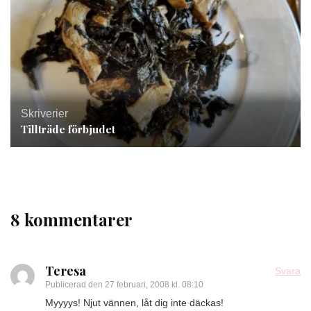
Skriverier
Tillträde förbjudet
8 kommentarer
Teresa
Svara
Publicerad den
27 februari, 2008 kl. 08:10
Myyyys! Njut vännen, låt dig inte däckas!