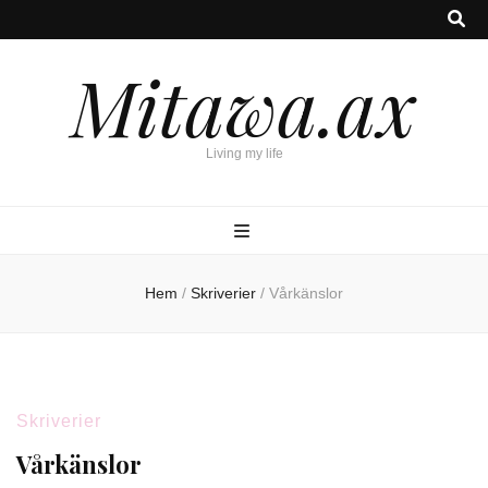
Mitawa.ax
Living my life
Hem
/
Skriverier
/
Vårkänslor
Skriverier
Vårkänslor