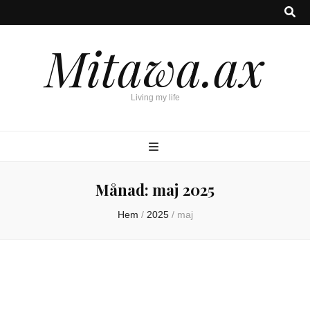
Mitawa.ax
Living my life
Månad:
maj 2025
Hem
/
2025
/
maj