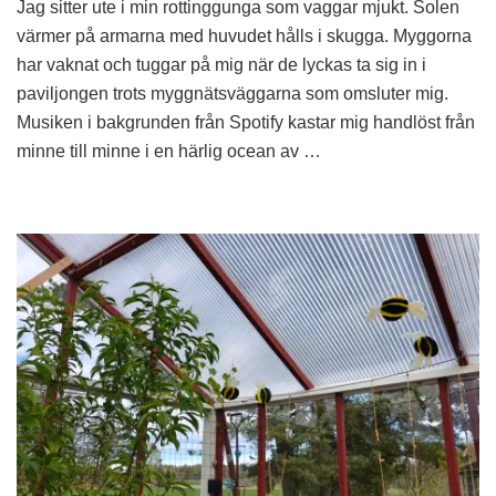
Jag sitter ute i min rottinggunga som vaggar mjukt. Solen
vågar
hoppas
värmer på armarna med huvudet hålls i skugga. Myggorna
och
har vaknat och tuggar på mig när de lyckas ta sig in i
tro
paviljongen trots myggnätsväggarna som omsluter mig.
Musiken i bakgrunden från Spotify kastar mig handlöst från
minne till minne i en härlig ocean av …