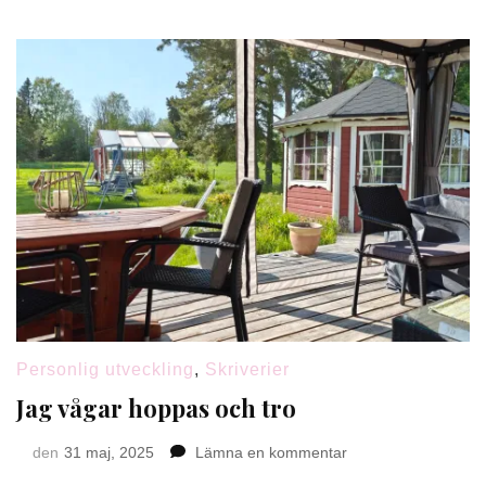
Personlig utveckling
,
Skriverier
Jag vågar hoppas och tro
på
den
31 maj, 2025
Lämna en kommentar
Jag