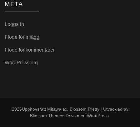
META
Logga in
Flöde för inlägg
Flöde för kommentarer
WordPress.org
2026Upphovsrätt
Mitawa.ax
.
Blossom Pretty | Utvecklad av
Blossom Themes
.Drivs med
WordPress
.