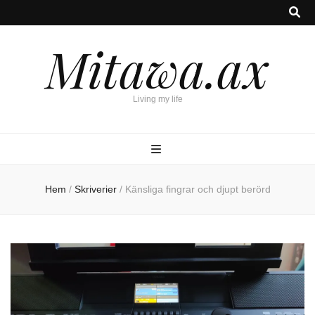
Mitawa.ax
Living my life
Hem
/
Skriverier
/
Känsliga fingrar och djupt berörd