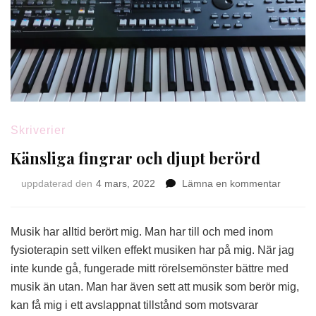
Skriverier
Känsliga fingrar och djupt berörd
på
uppdaterad den
4 mars, 2022
Lämna en kommentar
Känslig
fingrar
och
Musik har alltid berört mig. Man har till och med inom
djupt
fysioterapin sett vilken effekt musiken har på mig. När jag
berörd
inte kunde gå, fungerade mitt rörelsemönster bättre med
musik än utan. Man har även sett att musik som berör mig,
kan få mig i ett avslappnat tillstånd som motsvarar