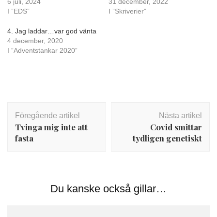
6 juli, 2024
31 december, 2022
I ”EDS”
I ”Skriverier”
4. Jag laddar…var god vänta
4 december, 2020
I ”Adventstankar 2020”
Inläggsnavigering
Föregående artikel
Nästa artikel
Tvinga mig inte att
Covid smittar
fasta
tydligen genetiskt
Du kanske också gillar…