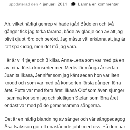
på
uppdaterad den
4 januari, 2014
Lämna en kommentar
Genre
inför
konse
Ah, vilket härligt genrep vi hade igår! Både en och två
gånger fick jag torka tårarna, både av glädje och av att jag
blivit djupt rörd och berörd. Jag måste väl erkänna att jag är
rätt spak idag, men det må jag vara.
I år är vi 4 tjejer och 3 killar. Anna-Lena som var med på en
av mina första konserter med Medis för många år sedan,
Juanita likaså, Jennifer som jag känt sedan hon var liten
knodd och som var med på konserten första gången förra
året. Putte var med förra året, likaså Olof som även sjunger
i samma kör som jag och slutligen Stefan som förra året
endast var med på de gemensamma sångerna.
Det är en härlig blandning av sånger och vår sångpedagog
Åsa Isaksson gör ett enastående jobb med oss. På den här