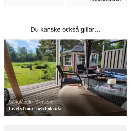
Du kanske också gillar…
Sångfågeln
,
Skriverier
Livets fram- och baksida