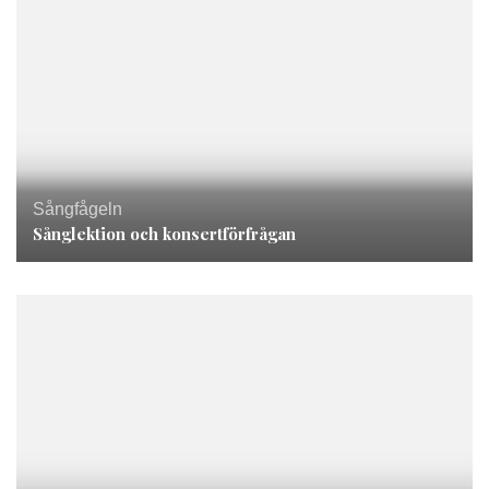
Sångfågeln
Sånglektion och konsertförfrågan