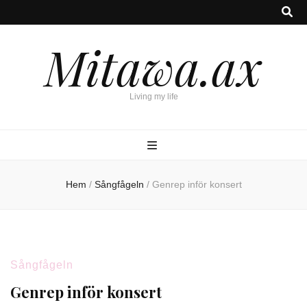
Mitawa.ax
Living my life
Hem
/
Sångfågeln
/
Genrep inför konsert
Sångfågeln
Genrep inför konsert