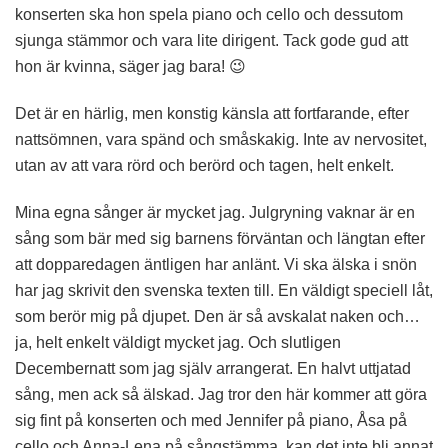
konserten ska hon spela piano och cello och dessutom
sjunga stämmor och vara lite dirigent. Tack gode gud att
hon är kvinna, säger jag bara! 😉
Det är en härlig, men konstig känsla att fortfarande, efter
nattsömnen, vara spänd och småskakig. Inte av nervositet,
utan av att vara rörd och berörd och tagen, helt enkelt.
Mina egna sånger är mycket jag. Julgryning vaknar är en
sång som bär med sig barnens förväntan och längtan efter
att dopparedagen äntligen har anlänt. Vi ska älska i snön
har jag skrivit den svenska texten till. En väldigt speciell låt,
som berör mig på djupet. Den är så avskalat naken och…
ja, helt enkelt väldigt mycket jag. Och slutligen
Decembernatt som jag själv arrangerat. En halvt uttjatad
sång, men ack så älskad. Jag tror den här kommer att göra
sig fint på konserten och med Jennifer på piano, Åsa på
cello och Anna-Lena på sångstämma, kan det inte bli annat