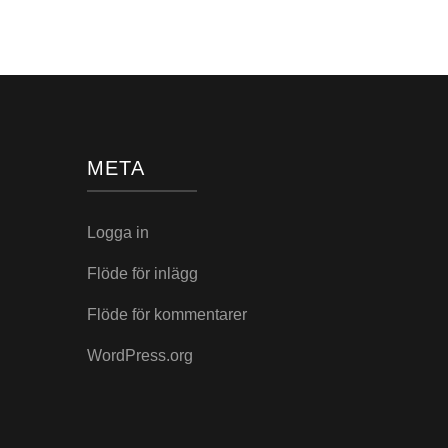
META
Logga in
Flöde för inlägg
Flöde för kommentarer
WordPress.org