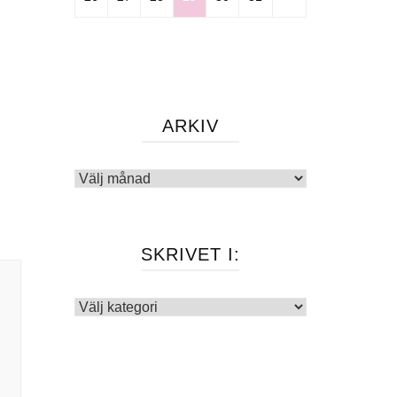
ARKIV
Arkiv
SKRIVET I:
Skrivet
i: