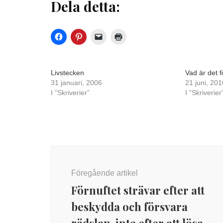
Dela detta:
Livstecken
Vad är det f
31 januari, 2006
21 juni, 201
I ”Skriverier”
I ”Skriverier
Inläggsnavigering
Föregående artikel
Förnuftet strävar efter att
beskydda och försvara