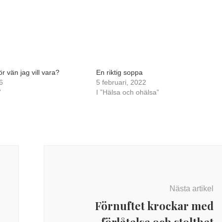
ör vän jag vill vara?
En riktig soppa
6
5 februari, 2022
”
I ”Hälsa och ohälsa”
Nästa artikel
Förnuftet krockar med