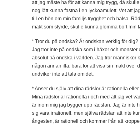
att jag måste ha för att känna mig trygg, då skull
nog lätt kunna fastna i en lyckoamulett. Vet att jag
till en bön om min familjs trygghet och hälsa. Rä
makt som styrde, skulle kunna glömma bort min fa
* Tror du på ondska? Är ondskan verklig för dig?
Jag tror inte på ondska som i häxor och monster o
absolut på ondska i världen. Jag tror människor 
någon annan illa, bara för att visa sin makt över
undviker inte att tala om det.
* Anser du själv att dina rädslor är rationella eller
Mina rädslor är rationella i och med att jag vet va
är inom mig jag bygger upp rädslan. Jag är inte hot
sig vara irrationell, men själva rädslan att inte k
ångesten, är rationell och kommer från att kroppen