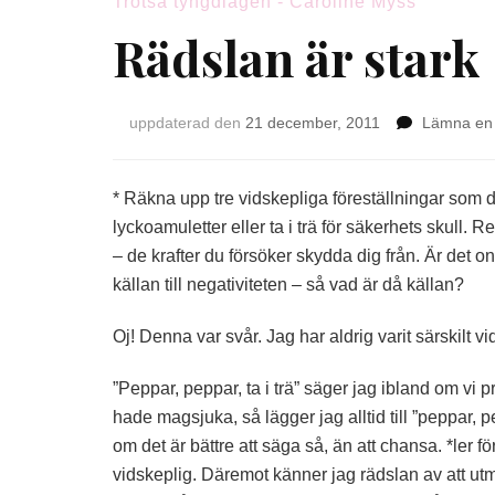
Trotsa tyngdlagen - Caroline Myss
Rädslan är stark
uppdaterad den
21 december, 2011
Lämna en
* Räkna upp tre vidskepliga föreställningar som du
lyckoamuletter eller ta i trä för säkerhets skull. 
– de krafter du försöker skydda dig från. Är det o
källan till negativiteten – så vad är då källan?
Oj! Denna var svår. Jag har aldrig varit särskilt 
”Peppar, peppar, ta i trä” säger jag ibland om vi 
hade magsjuka, så lägger jag alltid till ”peppar, 
om det är bättre att säga så, än att chansa. *ler fö
vidskeplig. Däremot känner jag rädslan av att ut