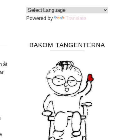
Powered by
Translate
BAKOM TANGENTERNA
n åt
är
m
e