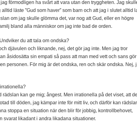
e jag förmodligen ha svårt att vara utan den tryggheten. Jag skull
 alltid läste ”Gud som haver” som barn och att jag i slutet alltid l
dslan om jag skulle glömma det, var nog att Gud, eller en högre
milj bland alla människor om jag inte bad de orden.
 Undviker du att tala om ondska?
ch djävulen och liknande, nej, det gör jag inte. Men jag tror
kan åsidosätta sin empati så pass att man med vett och sans gör
 den personen. För mig är det ondska, ren och skär ondska. Nej, 
 irrationella?
d rädslan kan ge mig; ångest. Men irrationella på det viset, att de
ad till döden, jag kämpar inte för mitt liv, och därför kan rädslan
unna stoppa en situation när den blir för jobbig, kontrollbehovet,
 svarat likadant i andra likadana situationer.