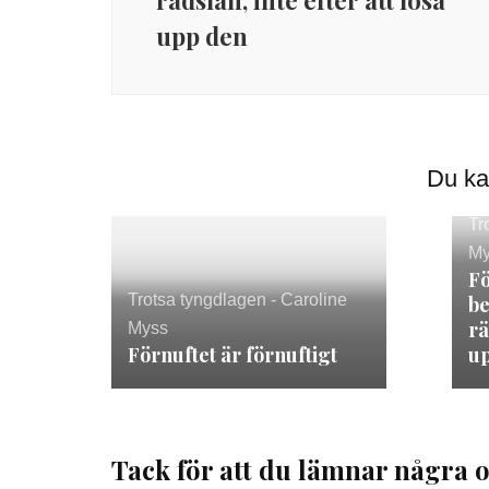
rädslan, inte efter att lösa
upp den
Du ka
Tr
My
Fö
Trotsa tyngdlagen - Caroline
be
rä
Myss
Förnuftet är förnuftigt
u
Tack för att du lämnar några o