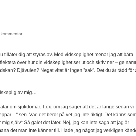
på
 kommentar
Rädslan
är
stark
 tillåter dig att styras av. Med vidskeplighet menar jag att bära
Reflektera över hur din vidskeplighet ser ut och skriv ner – ge nam
ndskan? Djävulen? Negativitet är ingen ”sak”. Det du är rädd för 
vidskeplig av mig…
pratar om sjukdomar. T.ex. om jag säger att det är länge sedan vi
peppar…” sen. Vad det beror på vet jag inte riktigt. Det känns so
r mig själv* Så galet det låter. Nej, jag kan inte säga att jag är
mana det man inte känner till. Hade jag något jag verkligen känd