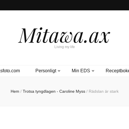
Mitawa.ax
Living my life
sfoto.com
Personligt
Min EDS
Receptbok
Hem
/
Trotsa tyngdlagen - Caroline Myss
/
Rädslan är stark