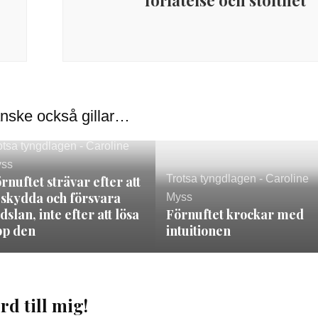
förlåtelse och stolthet
nske också gillar…
otsa tyngdlagen - Caroline
ss
Trotsa tyngdlagen - Caroline
rnuftet strävar efter att
skydda och försvara
Myss
dslan, inte efter att lösa
Förnuftet krockar med
pp den
intuitionen
rd till mig!