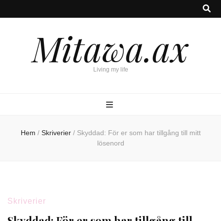
Mitawa.ax
Living my life
Hem
/
Skriverier
/
Skyddad: För er som har tillgång till mitt
lösenord
Skriverier
Skyddad: För er som har tillgång till