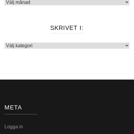
Arkiv
SKRIVET I:
Skrivet
i:
META
Logga in